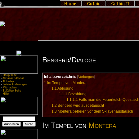
Bengerd/Dialoge
-
Hauptseite
Inhaltsverzeichnis
[
Verbergen
]
-
Almanach-Portal
-
Aktuelles
1
Im Tempel von Montera
-
Letzte Änderungen
-
Mitmachen
1.1
Ablösung
-
Zufällige Seite
1.1.1
Bezahlung
-
Hilfe
1.1.1.1
Falls man die Feuerkelch-Quest sc
1.2
Bengerd wird ausgetauscht
1.3
Montera befreien vor dem Sklavenaustausch
Im Tempel von
Montera