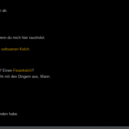
h ab.
wenn du mich hier rausholst.
n
seltsamen Kelch
.
u? Einen
Feuerkelch
?
ht mit den Dingern aus, Mann.
unden habe.