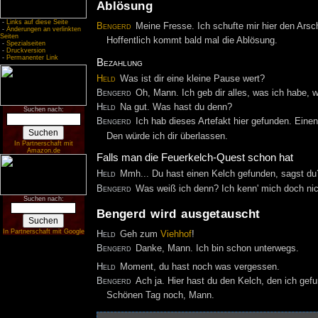
Ablösung
-
Links auf diese Seite
Bengerd
Meine Fresse. Ich schufte mir hier den Arsc
-
Änderungen an verlinkten
Seiten
Hoffentlich kommt bald mal die Ablösung.
-
Spezialseiten
-
Druckversion
-
Permanenter Link
Bezahlung
Held
Was ist dir eine kleine Pause wert?
Bengerd
Oh, Mann. Ich geb dir alles, was ich habe, 
Held
Na gut. Was hast du denn?
Suchen nach:
Bengerd
Ich hab dieses Artefakt hier gefunden. Eine
Den würde ich dir überlassen.
In Partnerschaft mit
Amazon.de
Falls man die Feuerkelch-Quest schon hat
Held
Mmh... Du hast einen Kelch gefunden, sagst d
Bengerd
Was weiß ich denn? Ich kenn' mich doch nic
Suchen nach:
Bengerd wird ausgetauscht
In Partnerschaft mit Google
Held
Geh zum
Viehhof
!
Bengerd
Danke, Mann. Ich bin schon unterwegs.
Held
Moment, du hast noch was vergessen.
Bengerd
Ach ja. Hier hast du den Kelch, den ich gef
Schönen Tag noch, Mann.