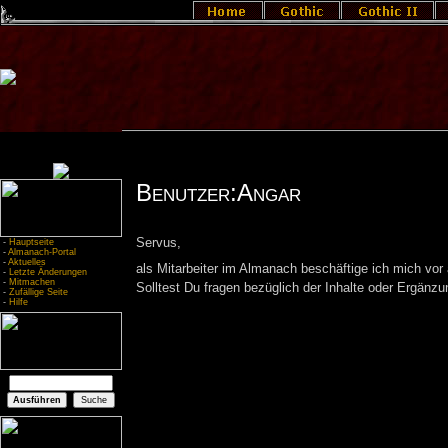
Benutzer:Angar
Servus,
-
Hauptseite
-
Almanach-Portal
-
Aktuelles
als Mitarbeiter im Almanach beschäftige ich mich vor 
-
Letzte Änderungen
-
Mitmachen
Solltest Du fragen bezüglich der Inhalte oder Ergänzu
-
Zufällige Seite
-
Hilfe