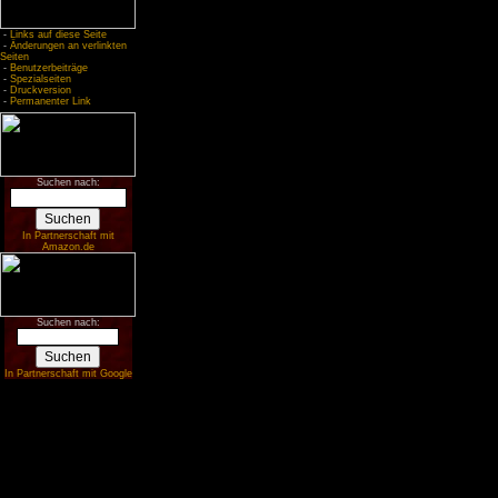
-
Links auf diese Seite
-
Änderungen an verlinkten
Seiten
-
Benutzerbeiträge
-
Spezialseiten
-
Druckversion
-
Permanenter Link
Suchen nach:
In Partnerschaft mit
Amazon.de
Suchen nach:
In Partnerschaft mit Google