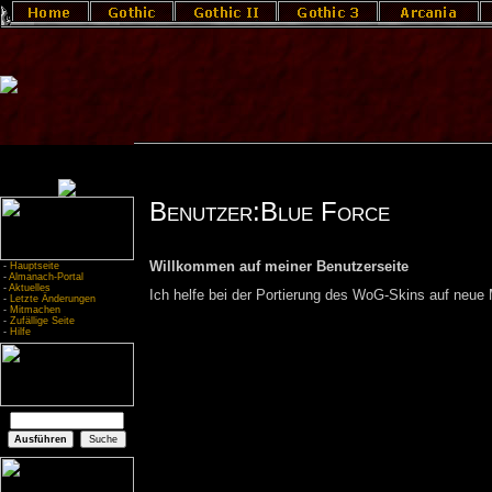
Benutzer:Blue Force
Willkommen auf meiner Benutzerseite
-
Hauptseite
-
Almanach-Portal
-
Aktuelles
Ich helfe bei der Portierung des WoG-Skins auf neue 
-
Letzte Änderungen
-
Mitmachen
-
Zufällige Seite
-
Hilfe