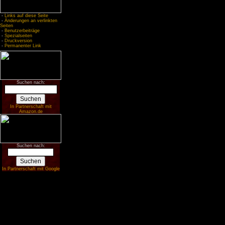
-
Links auf diese Seite
-
Änderungen an verlinkten
Seiten
-
Benutzerbeiträge
-
Spezialseiten
-
Druckversion
-
Permanenter Link
Suchen nach:
In Partnerschaft mit
Amazon.de
Suchen nach:
In Partnerschaft mit Google