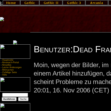
Benutzer:Dead Fra
-
Hauptseite
-
Almanach-Portal
Moin, wegen der Bilder, im 
-
Aktuelles
-
Letzte Änderungen
-
Mitmachen
einem Artikel hinzufügen, d
-
Zufällige Seite
-
Hilfe
scheint Probleme zu machen
20:01, 16. Nov 2006 (CET)