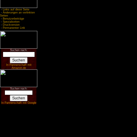
-
Links auf diese Seite
-
Änderungen an verlinkten
Seiten
-
Benutzerbeiträge
-
Spezialseiten
-
Druckversion
-
Permanenter Link
Suchen nach:
In Partnerschaft mit
Amazon.de
Suchen nach:
In Partnerschaft mit Google