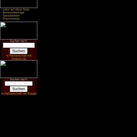
-
Links auf diese Seite
-
Benutzerbeiträge
-
Spezialseiten
-
Druckversion
Suchen nach:
In Partnerschaft mit
Amazon.de
Suchen nach:
In Partnerschaft mit Google