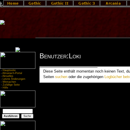
Benutzer:Loki
-
Hauptseite
Diese Seite enthält momentan noch keinen Text, du b
-
Almanach-Portal
-
Aktuelles
Seiten
suchen
oder die zugehörigen
Logbücher betr
-
Letzte Änderungen
-
Mitmachen
-
Zufällige Seite
-
Hilfe