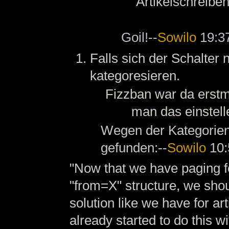
Artikelschreiben
Goil!--
Sowilo
19:37
Falls sich der Schalter 
kategoresieren.
Fizzban war da erstm
man das einstell
Wegen der Kategorien,
gefunden:--
Sowilo
10:
"Now that we have paging fo
"from=X" structure, we shou
solution like we have for art
already started to do this w