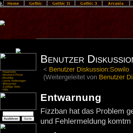
Benutzer Diskussio
<
Benutzer Diskussion:Sowilo
-
Hauptseite
(Weitergeleitet von
Benutzer Di
-
Almanach-Portal
-
Aktuelles
-
Letzte Änderungen
-
Mitmachen
-
Zufällige Seite
-
Hilfe
Entwarnung
Fizzban hat das Problem ge
und Fehlermeldung komtm n