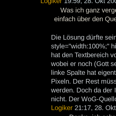
Logiker
19:59, 28. Okt 2
Was ich ganz verge
einfach über den Que
Die Lösung dürfte sein
style="width:100%;" h
hat den Textbereich v
wobei er noch (Gott se
linke Spalte hat eigen
Pixeln. Der Rest müs
werden. Doch da der IE
nicht. Der WoG-Quell
Logiker
21:17, 28. Ok