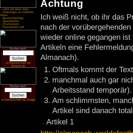
Achtung
-
Links auf diese Seite
-
Änderungen an verlinkten
Ich weiß nicht, ob ihr das
Seiten
-
Benutzerbeiträge
-
Spezialseiten
-
Druckversion
nach der vorübergehenden 
-
Permanenter Link
wieder online gegangen ist
Artikeln eine Fehlermeldung
Suchen nach:
Almanach).
In Partnerschaft mit
Amazon.de
Oftmals kommt der Text
manchmal auch gar nicht
Suchen nach:
Arbeitsstand temporär).
Am schlimmsten, manch
In Partnerschaft mit Google
Artikel sind danach total 
Artikel 1