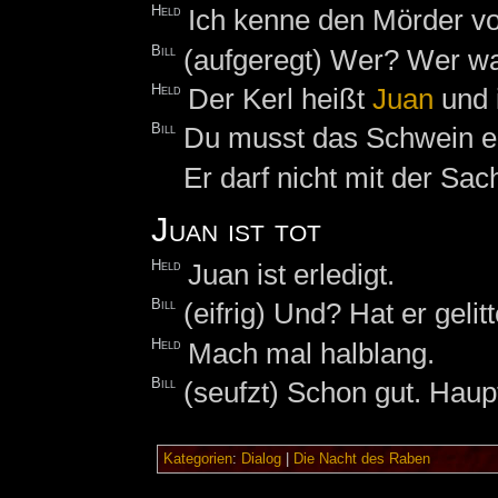
Held
Ich kenne den Mörder v
Bill
(aufgeregt) Wer? Wer w
Held
Der Kerl heißt
Juan
und i
Bill
Du musst das Schwein er
Er darf nicht mit der S
Juan ist tot
Held
Juan ist erledigt.
Bill
(eifrig) Und? Hat er gelit
Held
Mach mal halblang.
Bill
(seufzt) Schon gut. Hau
Kategorien
:
Dialog
|
Die Nacht des Raben