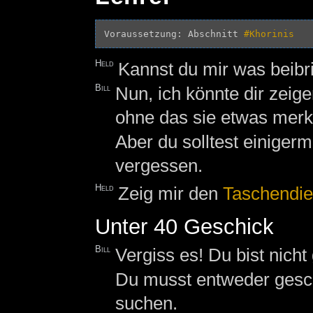
Voraussetzung: Abschnitt 
#Khorinis
Held
Kannst du mir was beibr
Bill
Nun, ich könnte dir zeig
ohne das sie etwas merk
Aber du solltest einiger
vergessen.
Held
Zeig mir den
Taschendie
Unter 40 Geschick
Bill
Vergiss es! Du bist nicht
Du musst entweder gesch
suchen.