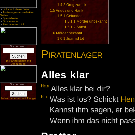
1.4.2
Greg zurück
-
Links auf diese Seite
1.5
Angus und Hank
-
Änderungen an verlinkten
Seiten
1.5.1
Gefunden
-
Spezialseiten
1.5.1.1
Mörder unbekannt
-
Druckversion
-
Permanenter Link
1.5.1.2
Sonst
1.6
Mörder bekannt
1.6.1
Juan ist tot
Suchen nach:
Piratenlager
In Partnerschaft mit
Amazon.de
Alles klar
Suchen nach:
Held
Alles klar bei dir?
Bill
Was ist los? Schickt
Hen
In Partnerschaft mit Google
Kannst ihm sagen, er bek
Wenn ihm das nicht passt