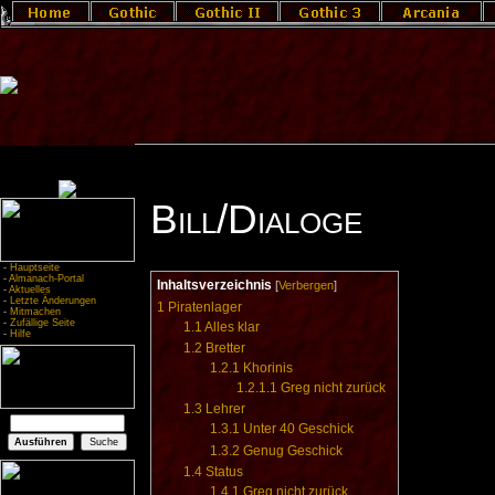
Bill/Dialoge
-
Hauptseite
-
Almanach-Portal
Inhaltsverzeichnis
[
Verbergen
]
-
Aktuelles
-
Letzte Änderungen
1
Piratenlager
-
Mitmachen
-
Zufällige Seite
1.1
Alles klar
-
Hilfe
1.2
Bretter
1.2.1
Khorinis
1.2.1.1
Greg nicht zurück
1.3
Lehrer
1.3.1
Unter 40 Geschick
1.3.2
Genug Geschick
1.4
Status
1.4.1
Greg nicht zurück