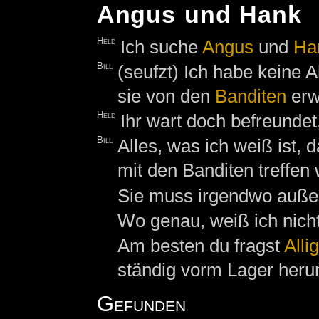
Angus und Hank
Held
Ich suche
Angus
und
Ha
Bill
(seufzt) Ich habe keine 
sie von den
Banditen
erw
Held
Ihr wart doch befreundet
Bill
Alles, was ich weiß ist, 
mit den Banditen treffen 
Sie muss irgendwo außer
Wo genau, weiß ich nicht
Am besten du fragst
Alli
ständig vorm Lager heru
Gefunden