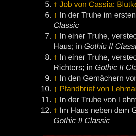
↑
Job von Cassia: Blutk
↑
In der Truhe im erste
Classic
↑
In einer Truhe, verst
Haus; in
Gothic II Class
↑
In einer Truhe, vers
Richters; in
Gothic II Cl
↑
In den Gemächern von
↑
Pfandbrief von Lehma
↑
In der Truhe von Leh
↑
Im Haus neben dem G
Gothic II Classic