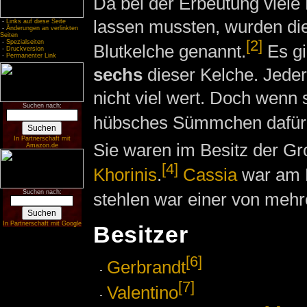
Da bei der Erbeutung viele
lassen mussten, wurden di
-
Links auf diese Seite
-
Änderungen an verlinkten
Seiten
[2]
-
Spezialseiten
Blutkelche genannt.
Es gi
-
Druckversion
-
Permanenter Link
sechs
dieser Kelche. Jeder 
nicht viel wert. Doch wenn 
Suchen nach:
hübsches Sümmchen dafür
In Partnerschaft mit
Sie waren im Besitz der G
Amazon.de
[4]
Khorinis
.
Cassia
war am B
Suchen nach:
stehlen war einer von meh
In Partnerschaft mit Google
Besitzer
[6]
Gerbrandt
[7]
Valentino