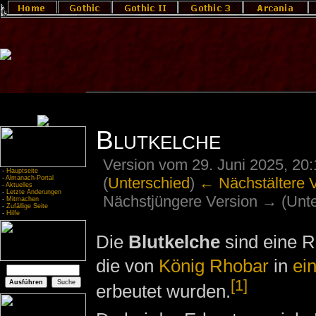
Blutkelche
Version vom 29. Juni 2025, 20
-
Hauptseite
(
Unterschied
)
← Nächstältere 
-
Almanach-Portal
-
Aktuelles
-
Letzte Änderungen
Nächstjüngere Version → (Unte
-
Mitmachen
-
Zufällige Seite
-
Hilfe
Die
Blutkelche
sind eine R
die von
König Rhobar
in
ei
[1]
erbeutet wurden.