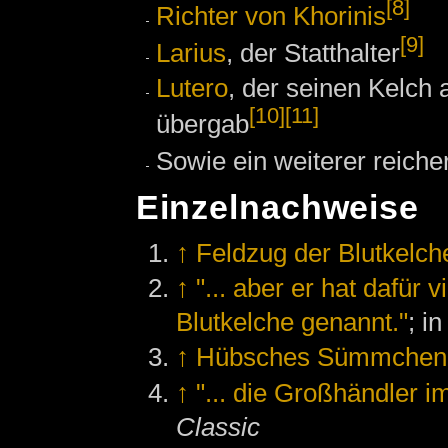
[8]
Richter von Khorinis
[9]
Larius
, der Statthalter
Lutero
, der seinen Kelch
[10]
[11]
übergab
Sowie ein weiterer reiche
Einzelnachweise
↑
Feldzug der Blutkelch
↑
"... aber er hat dafür
Blutkelche genannt."
; i
↑
Hübsches Sümmchen fü
↑
"... die Großhändler i
Classic