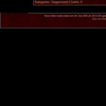
Kategorien
:
Gegenstand
|
Gothic II
Diese Seite wurde zuletzt am 29. Juni 2025 um 20:13 Uhr geä
Über den Got