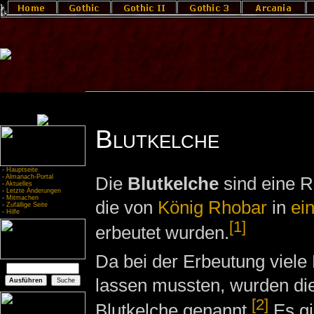
Blutkelche
-
Hauptseite
-
Almanach-Portal
Die
Blutkelche
sind eine R
-
Aktuelles
-
Letzte Änderungen
-
Mitmachen
die von
König Rhobar
in
ei
-
Zufällige Seite
-
Hilfe
[1]
erbeutet wurden.
Da bei der Erbeutung viele
lassen mussten, wurden di
[2]
Blutkelche genannt.
Es gi