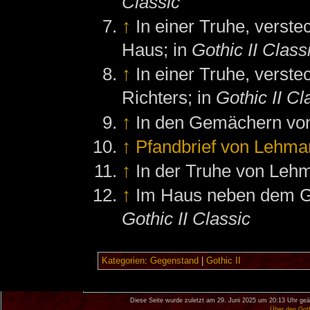
Classic
↑
In einer Truhe, verst
Haus; in
Gothic II Class
↑
In einer Truhe, vers
Richters; in
Gothic II Cl
↑
In den Gemächern von
↑
Pfandbrief von Lehma
↑
In der Truhe von Leh
↑
Im Haus neben dem G
Gothic II Classic
Kategorien
:
Gegenstand
|
Gothic II
Diese Seite wurde zuletzt am 29. Juni 2025 um 20:13 Uhr geä
Über den Got