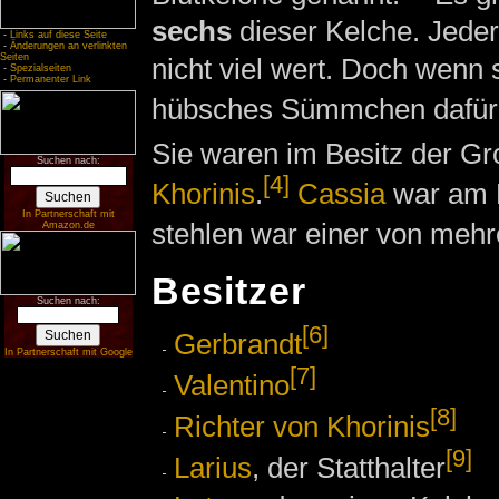
sechs
dieser Kelche. Jeder 
-
Links auf diese Seite
-
Änderungen an verlinkten
Seiten
nicht viel wert. Doch wenn 
-
Spezialseiten
-
Permanenter Link
hübsches Sümmchen dafür
Sie waren im Besitz der G
Suchen nach:
[4]
Khorinis
.
Cassia
war am B
In Partnerschaft mit
stehlen war einer von meh
Amazon.de
Besitzer
Suchen nach:
[6]
Gerbrandt
In Partnerschaft mit Google
[7]
Valentino
[8]
Richter von Khorinis
[9]
Larius
, der Statthalter