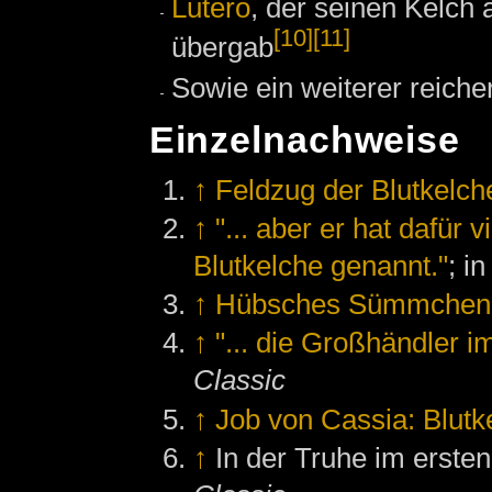
Lutero
, der seinen Kelch
[10]
[11]
übergab
Sowie ein weiterer reiche
Einzelnachweise
↑
Feldzug der Blutkelch
↑
"... aber er hat dafür
Blutkelche genannt."
; i
↑
Hübsches Sümmchen fü
↑
"... die Großhändler i
Classic
↑
Job von Cassia: Blutk
↑
In der Truhe im erste