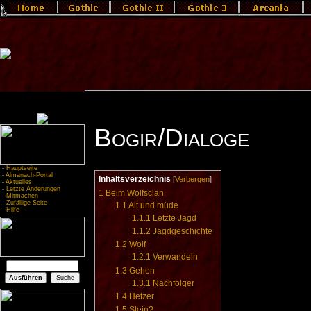
Bogir/Dialoge
-
Hauptseite
-
Almanach-Portal
Inhaltsverzeichnis
[
Verbergen
]
-
Aktuelles
-
Letzte Änderungen
1
Beim Wolfsclan
-
Mitmachen
-
Zufällige Seite
1.1
Alt und müde
-
Hilfe
1.1.1
Letzte Jagd
1.1.2
Jagdgeschichte
1.2
Wolf
1.2.1
Verwandeln
1.3
Gehen
1.3.1
Nachfolger
1.4
Hetzer
1.5
Stein?