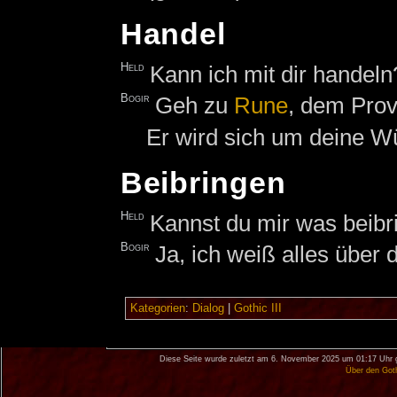
Handel
Held
Kann ich mit dir handeln
Bogir
Geh zu
Rune
, dem Prov
Er wird sich um deine 
Beibringen
Held
Kannst du mir was beibr
Bogir
Ja, ich weiß alles über 
Kategorien
:
Dialog
|
Gothic III
Diese Seite wurde zuletzt am 6. November 2025 um 01:17 Uhr 
Über den Got