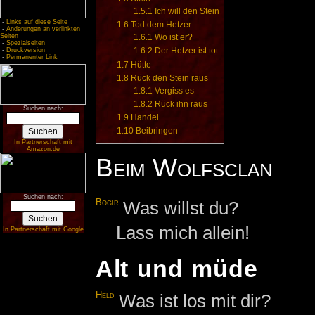
1.5.1
Ich will den Stein
-
Links auf diese Seite
1.6
Tod dem Hetzer
-
Änderungen an verlinkten
Seiten
1.6.1
Wo ist er?
-
Spezialseiten
1.6.2
Der Hetzer ist tot
-
Druckversion
-
Permanenter Link
1.7
Hütte
1.8
Rück den Stein raus
1.8.1
Vergiss es
1.8.2
Rück ihn raus
Suchen nach:
1.9
Handel
1.10
Beibringen
In Partnerschaft mit
Amazon.de
Beim Wolfsclan
Suchen nach:
Bogir
Was willst du?
Lass mich allein!
In Partnerschaft mit Google
Alt und müde
Held
Was ist los mit dir?