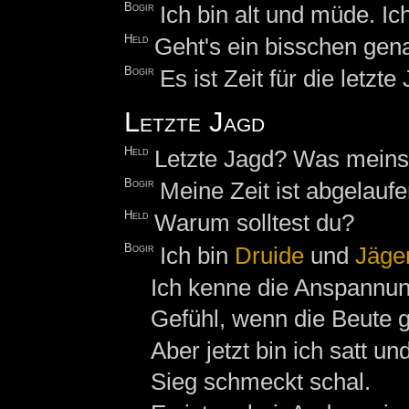
Bogir
Ich bin alt und müde. Ic
Held
Geht's ein bisschen gen
Bogir
Es ist Zeit für die letzte
Letzte Jagd
Held
Letzte Jagd? Was meins
Bogir
Meine Zeit ist abgelaufe
Held
Warum solltest du?
Bogir
Ich bin
Druide
und
Jäge
Ich kenne die Anspannu
Gefühl, wenn die Beute ges
Aber jetzt bin ich satt u
Sieg schmeckt schal.