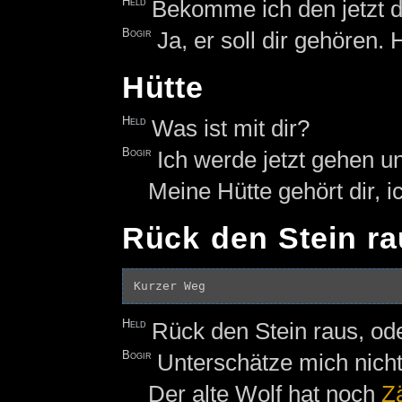
Held
Bekomme ich den jetzt d
Bogir
Ja, er soll dir gehören. 
Hütte
Held
Was ist mit dir?
Bogir
Ich werde jetzt gehen u
Meine Hütte gehört dir, i
Rück den Stein r
Held
Rück den Stein raus, ode
Bogir
Unterschätze mich nich
Der alte Wolf hat noch
Z