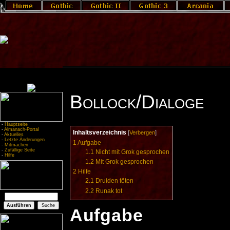
Bollock/Dialoge
-
Hauptseite
-
Almanach-Portal
Inhaltsverzeichnis
[
Verbergen
]
-
Aktuelles
-
Letzte Änderungen
1
Aufgabe
-
Mitmachen
-
Zufällige Seite
1.1
Nicht mit Grok gesprochen
-
Hilfe
1.2
Mit Grok gesprochen
2
Hilfe
2.1
Druiden töten
2.2
Runak tot
Aufgabe