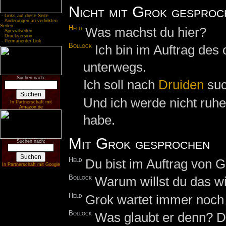
Nicht mit Grok gesproc
-
Links auf diese Seite
-
Änderungen an verlinkten
Seiten
Held
Was machst du hier?
-
Spezialseiten
-
Druckversion
-
Permanenter Link
Bollock
Ich bin im Auftrag des
unterwegs.
Suchen nach:
Ich soll nach
Druiden
suc
Und ich werde nicht ruh
In Partnerschaft mit
Amazon.de
habe.
Mit Grok gesprochen
Suchen nach:
Held
Du bist im Auftrag von 
In Partnerschaft mit Google
Bollock
Warum willst du das w
Held
Grok wartet immer noch 
Bollock
Was glaubt er denn? Da