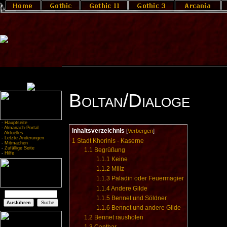
Boltan/Dialoge
-
Hauptseite
-
Almanach-Portal
Inhaltsverzeichnis
[
Verbergen
]
-
Aktuelles
-
Letzte Änderungen
1
Stadt Khorinis - Kaserne
-
Mitmachen
-
Zufällige Seite
1.1
Begrüßung
-
Hilfe
1.1.1
Keine
1.1.2
Miliz
1.1.3
Paladin oder Feuermagier
1.1.4
Andere Gilde
1.1.5
Bennet und Söldner
1.1.6
Bennet und andere Gilde
1.2
Bennet rausholen