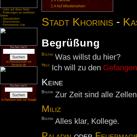
1.3
Canthar
1.4
Auf Wiedersehen
-
Links auf diese Seite
-
Änderungen an verlinkten
Seiten
Stadt Khorinis
-
Ka
-
Spezialseiten
-
Druckversion
-
Permanenter Link
Begrüßung
Suchen nach:
Boltan
Was willst du hier?
In Partnerschaft mit
Held
Ich will zu den
Gefange
Amazon.de
Keine
Suchen nach:
Boltan
Zur Zeit sind alle Zellen
In Partnerschaft mit Google
Miliz
Boltan
Alles klar, Kollege.
Paladin
oder
Feuermagi