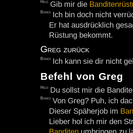
Held
Gib mir die
Banditenrüs
Bones
Ich bin doch nicht verrü
Er hat ausdrücklich gesa
Rüstung bekommt.
Greg zurück
Bones
Ich kann sie dir nicht ge
Befehl von Greg
Held
Du sollst mir die Bandit
Bones
Von Greg? Puh, ich dac
Dieser Späherjob im
Ban
Lieber hol ich mir den S
Banditen
umbringen zu l