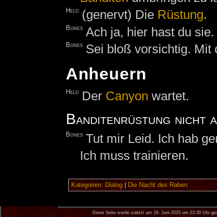
Held
(genervt) Die
Rüstung
.
Bones
Ach ja, hier hast du sie.
Bones
Sei bloß vorsichtig. Mit
Anheuern
Held
Der
Canyon
wartet.
Banditenrüstung nicht 
Bones
Tut mir Leid. Ich hab ge
Ich muss trainieren.
Kategorien
:
Dialog
|
Die Nacht des Raben
Diese Seite wurde zuletzt am 29. Juni 2025 um 23:30 Uhr ge