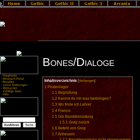
Bones/Dialoge
-
Hauptseite
-
Almanach-Portal
Inhaltsverzeichnis
[
Verbergen
]
-
Aktuelles
-
Letzte Änderungen
1
Piratenlager
-
Mitmachen
-
Zufällige Seite
1.1
Begrüßung
-
Hilfe
1.2
Kannst du mir was beibringen?
1.3
Wo finde ich Lehrer
1.4
Francis
1.5
Gib Banditenrüstung
1.5.1
Greg zurück
1.6
Befehl von Greg
1.7
Anheuern
1.7.1
Banditenrüstung nicht abgenommen