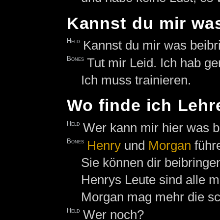
Kannst du mir wa
Held
Kannst du mir was beibr
Bones
Tut mir Leid. Ich hab ge
Ich muss trainieren.
Wo finde ich Lehr
Held
Wer kann mir hier was b
Bones
Henry
und
Morgan
führ
Sie können dir beibringe
Henrys Leute sind alle m
Morgan mag mehr die sc
Held
Wer noch?