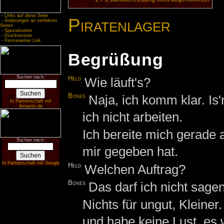
-
Links auf diese Seite
Piratenlager
-
Änderungen an verlinkten
Seiten
-
Spezialseiten
-
Druckversion
-
Permanenter Link
Begrüßung
Suchen nach:
Held
Wie läuft's?
Bones
Naja, ich komm klar. Is
In Partnerschaft mit
Amazon.de
ich nicht arbeiten.
Ich bereite mich gerade 
Suchen nach:
mir gegeben hat.
In Partnerschaft mit Google
Held
Welchen Auftrag?
Bones
Das darf ich nicht sagen
Nichts für ungut, Kleiner.
und habe keine Lust, es 