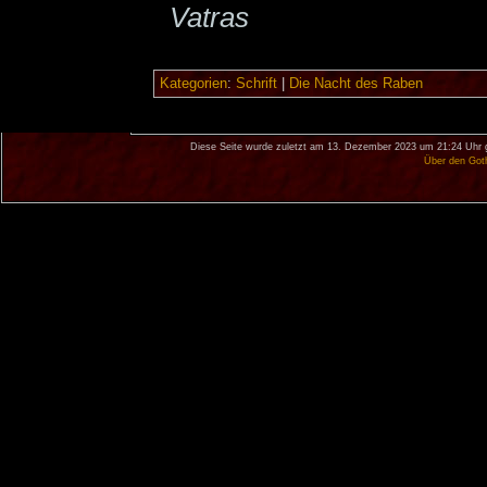
Vatras
Kategorien
:
Schrift
|
Die Nacht des Raben
Diese Seite wurde zuletzt am 13. Dezember 2023 um 21:24 Uhr 
Über den Got