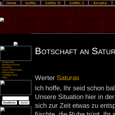
Botschaft an Satur
-
Hauptseite
-
Almanach-Portal
-
Aktuelles
-
Letzte Änderungen
-
Mitmachen
-
Zufällige Seite
Werter
Saturas
-
Hilfe
Ich hoffe, Ihr seid schon ba
Unsere Situation hier in de
sich zur Zeit etwas zu ents
fürchte, die Ruhe trügt. Ihr