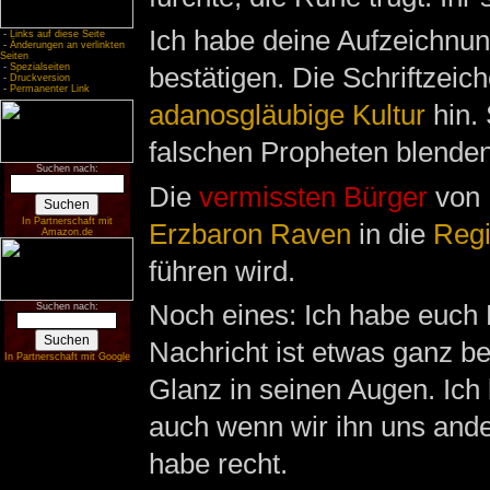
Ich habe deine Aufzeichnun
-
Links auf diese Seite
-
Änderungen an verlinkten
Seiten
-
Spezialseiten
bestätigen. Die Schriftzeic
-
Druckversion
-
Permanenter Link
adanosgläubige
Kultur
hin. 
falschen Propheten blenden
Suchen nach:
Die
vermissten Bürger
von
In Partnerschaft mit
Erzbaron
Raven
in die
Reg
Amazon.de
führen wird.
Noch eines: Ich habe euch 
Suchen nach:
Nachricht ist etwas ganz b
In Partnerschaft mit Google
Glanz in seinen Augen. Ich 
auch wenn wir ihn uns ander
habe recht.