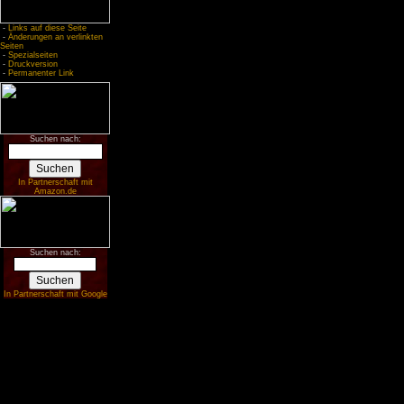
-
Links auf diese Seite
-
Änderungen an verlinkten
Seiten
-
Spezialseiten
-
Druckversion
-
Permanenter Link
Suchen nach:
In Partnerschaft mit
Amazon.de
Suchen nach:
In Partnerschaft mit Google