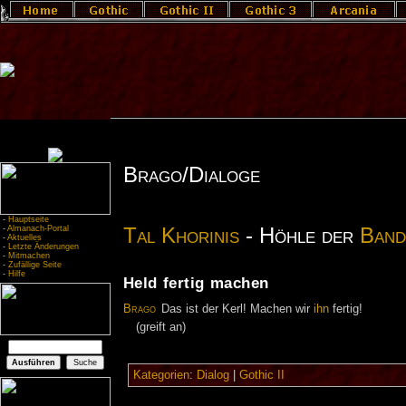
Brago/Dialoge
-
Hauptseite
Tal Khorinis
- Höhle der
Band
-
Almanach-Portal
-
Aktuelles
-
Letzte Änderungen
-
Mitmachen
-
Zufällige Seite
-
Hilfe
Held fertig machen
Brago
Das ist der Kerl! Machen wir
ihn
fertig!
(greift an)
Kategorien
:
Dialog
|
Gothic II