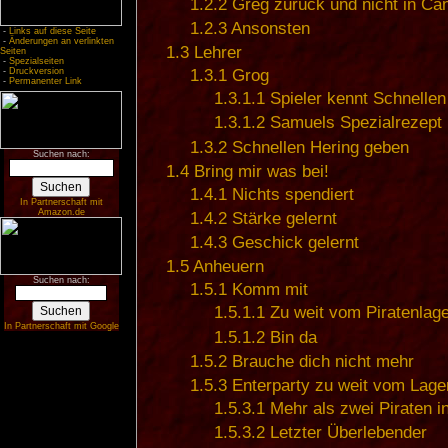
1.2.2
Greg zurück und nicht in Ca
1.2.3
Ansonsten
-
Links auf diese Seite
-
Änderungen an verlinkten
1.3
Lehrer
Seiten
-
Spezialseiten
-
Druckversion
1.3.1
Grog
-
Permanenter Link
1.3.1.1
Spieler kennt Schnellen
1.3.1.2
Samuels Spezialrezept
1.3.2
Schnellen Hering geben
Suchen nach:
1.4
Bring mir was bei!
1.4.1
Nichts spendiert
In Partnerschaft mit
Amazon.de
1.4.2
Stärke gelernt
1.4.3
Geschick gelernt
1.5
Anheuern
Suchen nach:
1.5.1
Komm mit
1.5.1.1
Zu weit vom Piratenlage
In Partnerschaft mit Google
1.5.1.2
Bin da
1.5.2
Brauche dich nicht mehr
1.5.3
Enterparty zu weit vom Lage
1.5.3.1
Mehr als zwei Piraten i
1.5.3.2
Letzter Überlebender