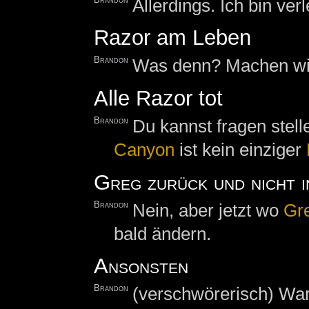
Allerdings. Ich bin ver
Razor am Leben
Brandon
Was denn? Machen wir j
Alle Razor tot
Brandon
Du kannst fragen stel
Canyon
ist kein einziger
Greg zurück und nicht 
Brandon
Nein, aber jetzt wo
Gr
bald ändern.
Ansonsten
Brandon
(verschwörerisch) War