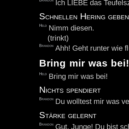
Brandon
Ich LIEBE das Teufels
Schnellen Hering geben
Held
Nimm diesen.
(trinkt)
Brandon
Ahh! Geht runter wie f
Bring mir was bei
Held
Bring mir was bei!
Nichts spendiert
Brandon
Du wolltest mir was ve
Stärke gelernt
Brandon
Gut, Junge! Du bist s