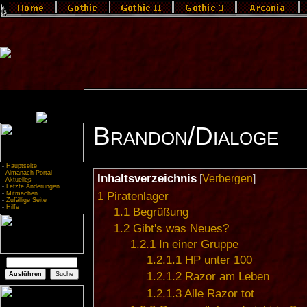
Brandon/Dialoge
-
Hauptseite
-
Almanach-Portal
Inhaltsverzeichnis
[
Verbergen
]
-
Aktuelles
-
Letzte Änderungen
-
Mitmachen
1
Piratenlager
-
Zufällige Seite
-
Hilfe
1.1
Begrüßung
1.2
Gibt's was Neues?
1.2.1
In einer Gruppe
1.2.1.1
HP unter 100
1.2.1.2
Razor am Leben
1.2.1.3
Alle Razor tot