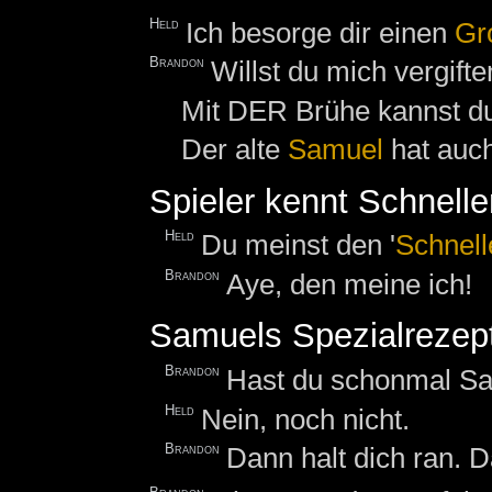
Held
Ich besorge dir einen
Gr
Brandon
Willst du mich vergift
Mit DER Brühe kannst du
Der alte
Samuel
hat auc
Spieler kennt Schnelle
Held
Du meinst den '
Schnell
Brandon
Aye, den meine ich!
Samuels Spezialrezep
Brandon
Hast du schonmal Sa
Held
Nein, noch nicht.
Brandon
Dann halt dich ran. 