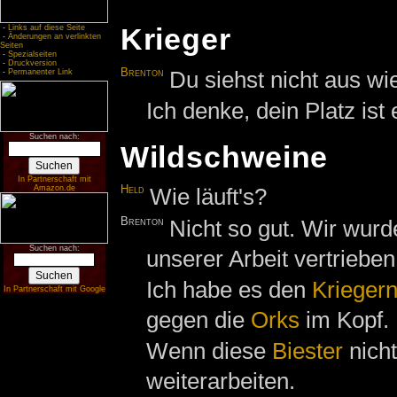
Krieger
-
Links auf diese Seite
-
Änderungen an verlinkten
Seiten
-
Spezialseiten
-
Druckversion
Brenton
Du siehst nicht aus wi
-
Permanenter Link
Ich denke, dein Platz ist
Suchen nach:
Wildschweine
In Partnerschaft mit
Amazon.de
Held
Wie läuft's?
Brenton
Nicht so gut. Wir wur
Suchen nach:
unserer Arbeit vertrieben
Ich habe es den
Krieger
In Partnerschaft mit Google
gegen die
Orks
im Kopf.
Wenn diese
Biester
nicht
weiterarbeiten.