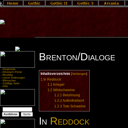
Brenton/Dialoge
-
Hauptseite
-
Almanach-Portal
Inhaltsverzeichnis
[
Verbergen
]
-
Aktuelles
-
Letzte Änderungen
1
In Reddock
-
Mitmachen
-
Zufällige Seite
1.1
Krieger
-
Hilfe
1.2
Wildschweine
1.2.1
Belohnung
1.2.2
Aufenthaltsort
1.2.3
Tote Schweine
In
Reddock