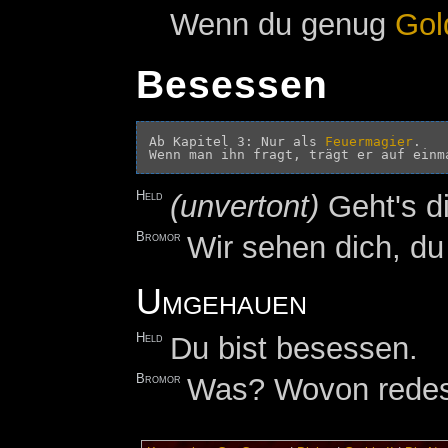
Wenn du genug
Gol
Besessen
Ab Kapitel 3: Nur als 
Feuermagier
.

Held
(unvertont)
Geht's di
Bromor
Wir sehen dich, d
Umgehauen
Held
Du bist besessen.
Bromor
Was? Wovon redes