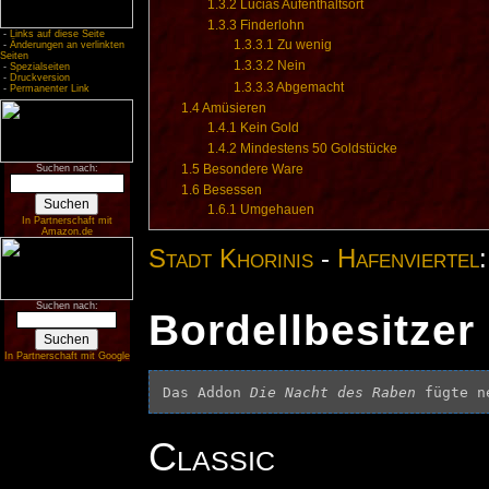
1.3.2
Lucias Aufenthaltsort
1.3.3
Finderlohn
-
Links auf diese Seite
1.3.3.1
Zu wenig
-
Änderungen an verlinkten
Seiten
1.3.3.2
Nein
-
Spezialseiten
-
Druckversion
1.3.3.3
Abgemacht
-
Permanenter Link
1.4
Amüsieren
1.4.1
Kein Gold
1.4.2
Mindestens 50 Goldstücke
1.5
Besondere Ware
Suchen nach:
1.6
Besessen
1.6.1
Umgehauen
In Partnerschaft mit
Amazon.de
Stadt Khorinis
-
Hafenviertel
Suchen nach:
Bordellbesitzer
In Partnerschaft mit Google
Das Addon 
Die Nacht des Raben
 fügte n
Classic