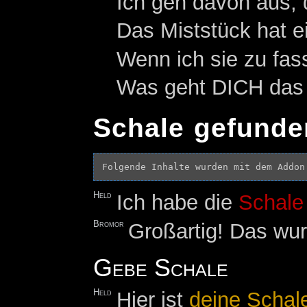
Ich geh davon aus, d
Das Miststück hat e
Wenn ich sie zu fas
Was geht DICH das e
Schale gefunde
Folgende Inhalte wurden mit dem Addon
Held
Ich habe die
Schale
Bromor
Großartig! Das wur
Gebe Schale
Held
Hier ist
deine Schal