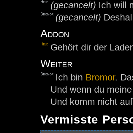
Held
(gecancelt)
Ich will
Bromor
(gecancelt)
Deshalb
Addon
Held
Gehört dir der Laden
Weiter
Bromor
Ich bin
Bromor
. Da
Und wenn du meine 
Und komm nicht auf 
Vermisste Pers