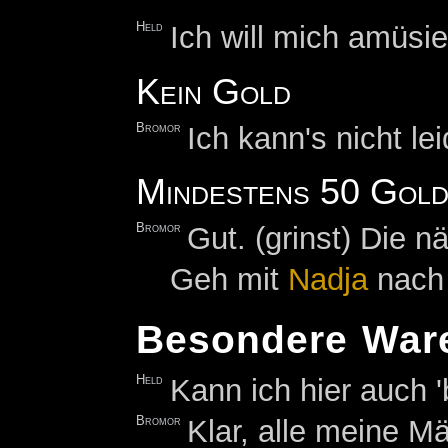
Held
Ich will mich amüsi
Kein Gold
Bromor
Ich kann's nicht l
Mindestens 50 Gold
Bromor
Gut. (grinst) Die 
Geh mit
Nadja
nach 
Besondere War
Held
Kann ich hier auch
Bromor
Klar, alle meine M