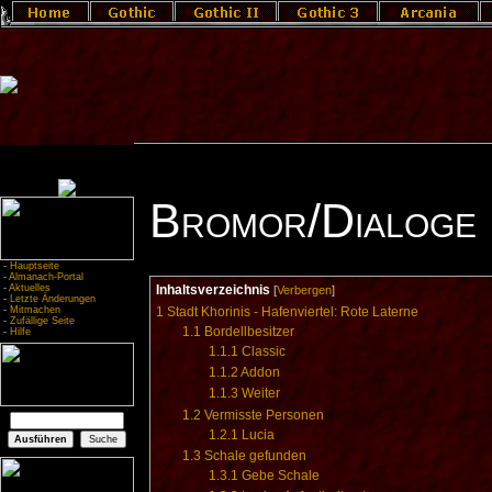
Bromor/Dialoge
-
Hauptseite
-
Almanach-Portal
-
Aktuelles
Inhaltsverzeichnis
[
Verbergen
]
-
Letzte Änderungen
-
Mitmachen
1
Stadt Khorinis - Hafenviertel: Rote Laterne
-
Zufällige Seite
1.1
Bordellbesitzer
-
Hilfe
1.1.1
Classic
1.1.2
Addon
1.1.3
Weiter
1.2
Vermisste Personen
1.2.1
Lucia
1.3
Schale gefunden
1.3.1
Gebe Schale