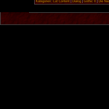
Kategorien
:
Cut Content
|
Dialog
|
Gothic II
|
Die Na