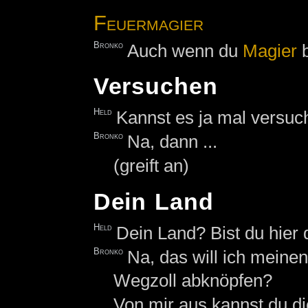
Feuermagier
Bronko
Auch wenn du
Magier
b
Versuchen
Held
Kannst es ja mal versuc
Bronko
Na, dann ...
(greift an)
Dein Land
Held
Dein Land? Bist du hier
Bronko
Na, das will ich meinen
Wegzoll abknöpfen?
Von mir aus kannst du di