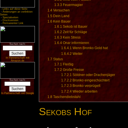
1.3.3
Feuermagier
-
Links auf diese Seite
1.4
Versuchen
-
Änderungen an verlinkten
Seiten
1.5
Dein Land
-
Spezialseiten
-
Druckversion
1.6
Kein Bauer
-
Permanenter Link
1.6.1
Sekob ist Bauer
1.6.2
Zeit für Schläge
1.6.3
Kein Stress
1.6.4
Onar informieren
Suchen nach:
1.6.4.1
Wenn Bronko Gold hat
1.6.4.2
Weiter
In Partnerschaft mit
1.7
Status
Amazon.de
1.7.1
Fleißig
1.7.2
Große Fresse
1.7.2.1
Söldner oder Drachenjäger
1.7.2.2
Bronko eingeschüchtert
Suchen nach:
1.7.2.3
Bronko verprügelt
1.7.2.4
Wieder arbeiten
In Partnerschaft mit Google
1.8
Taschendiebstahl
Sekobs Hof