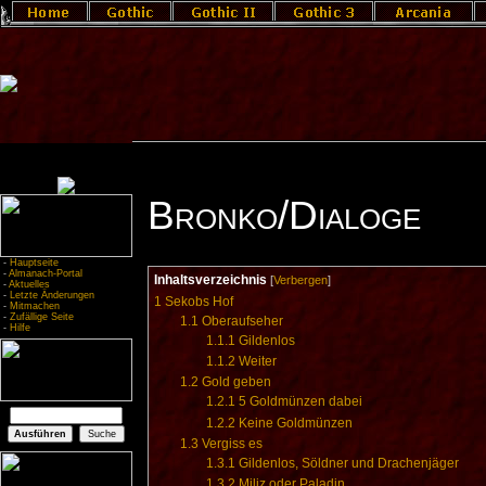
Bronko/Dialoge
-
Hauptseite
-
Almanach-Portal
Inhaltsverzeichnis
[
Verbergen
]
-
Aktuelles
-
Letzte Änderungen
1
Sekobs Hof
-
Mitmachen
-
Zufällige Seite
1.1
Oberaufseher
-
Hilfe
1.1.1
Gildenlos
1.1.2
Weiter
1.2
Gold geben
1.2.1
5 Goldmünzen dabei
1.2.2
Keine Goldmünzen
1.3
Vergiss es
1.3.1
Gildenlos, Söldner und Drachenjäger
1.3.2
Miliz oder Paladin