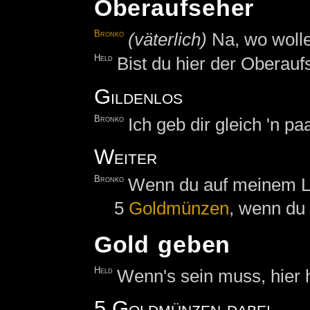
Oberaufseher
Bronko
(väterlich)
Na, wo wolle
Held
Bist du hier der Oberau
Gildenlos
Bronko
Ich geb dir gleich 'n pa
Weiter
Bronko
Wenn du auf meinem Lan
5
Goldmünzen
, wenn du 
Gold geben
Held
Wenn's sein muss, hier 
5 Goldmünzen dabei