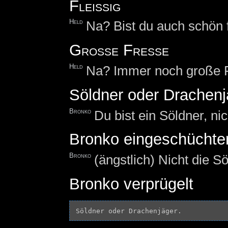
Fleißig
Held
Na? Bist du auch schön f
Große Fresse
Held
Na? Immer noch große 
Söldner oder Drachenj
Bronko
Du bist ein Söldner, ni
Bronko eingeschüchter
Bronko
(ängstlich) Nicht die S
Bronko verprügelt