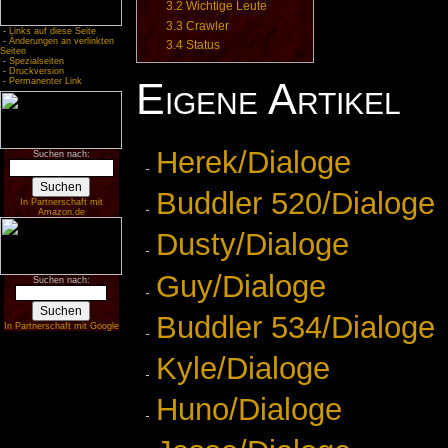
3.2
Wichtige Leute
3.3
Crawler
-
Links auf diese Seite
-
Änderungen an verlinkten
3.4
Status
Seiten
-
Spezialseiten
-
Druckversion
Eigene Artikel
-
Permanenter Link
Herek/Dialoge
Suchen nach:
Buddler 520/Dialoge
In Partnerschaft mit
Amazon.de
Dusty/Dialoge
Guy/Dialoge
Suchen nach:
Buddler 534/Dialoge
In Partnerschaft mit Google
Kyle/Dialoge
Huno/Dialoge