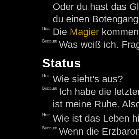
Oder du hast das G
du einen Botengang f
Held
Die
Magier
kommen 
Buddler
Was weiß ich. Frag
Status
Held
Wie sieht's aus?
Buddler
Ich habe die letzte
ist meine Ruhe. Als
Held
Wie ist das Leben h
Buddler
Wenn die Erzbarone