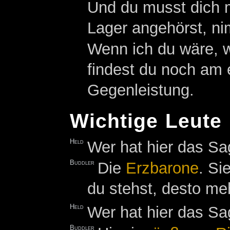
Und du musst dich m
Lager angehörst, ni
Wenn ich du wäre, w
findest du noch am eh
Gegenleistung.
Wichtige Leute
Held
Wer hat hier das S
Buddler
Die
Erzbarone
. Si
du stehst, desto m
Held
Wer hat hier das S
Buddler