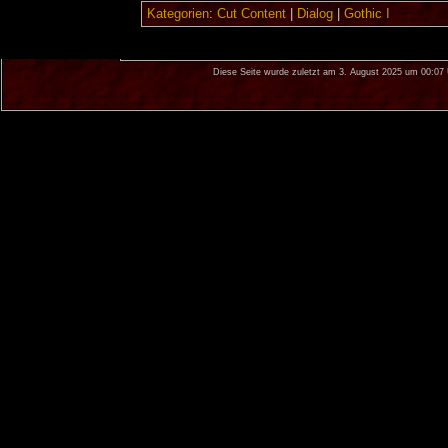
Kategorien
:
Cut Content
|
Dialog
|
Gothic I
Diese Seite wurde zuletzt am 3. August 2025 um 00:07 