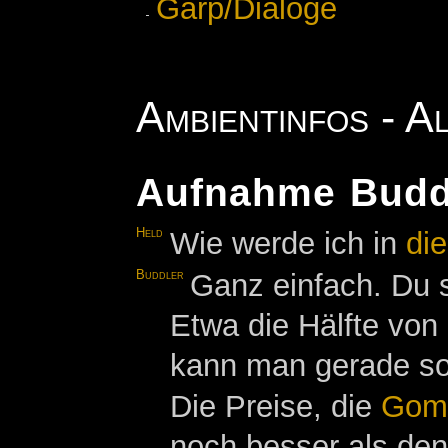
Garp/Dialoge
Ambientinfos - A
Aufnahme Budd
Held
Wie werde ich in
di
Buddler
Ganz einfach. Du 
Etwa die Hälfte vo
kann man gerade so
Die Preise, die
Gom
noch besser als de