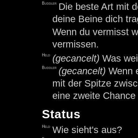
Buddler
Die beste Art mit 
deine Beine dich tr
Wenn du vermisst wir
vermissen.
Held
(gecancelt)
Was weiß
Buddler
(gecancelt)
Wenn e
mit der Spitze zwis
eine zweite Chance g
Status
Held
Wie sieht's aus?