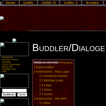
Buddler/Dialoge
-
Hauptseite
-
Almanach-Portal
-
Aktuelles
Inhaltsverzeichnis
[
Verbergen
]
-
Letzte Änderungen
-
Mitmachen
1
Eigene Artikel
-
Zufällige Seite
2
Ambientinfos - Altes Lager
-
Hilfe
2.1
Aufnahme Buddler
2.2
Wichtige Leute
2.3
Lager
2.4
Status
2.5
Suche
3
Ambientinfos - Alte Mine
3.1
Mine