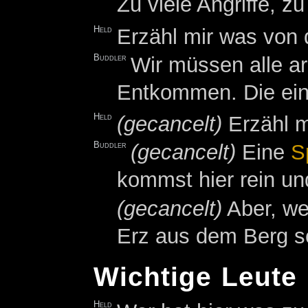
Zu viele Angriffe, zu
Held
Erzähl mir was von 
Buddler
Wir müssen alle ar
Entkommen. Die einzi
Held
(gecancelt)
Erzähl m
Buddler
(gecancelt)
Eine
S
kommst hier rein un
(gecancelt)
Aber, we
Erz aus dem Berg sc
Wichtige Leute
Held