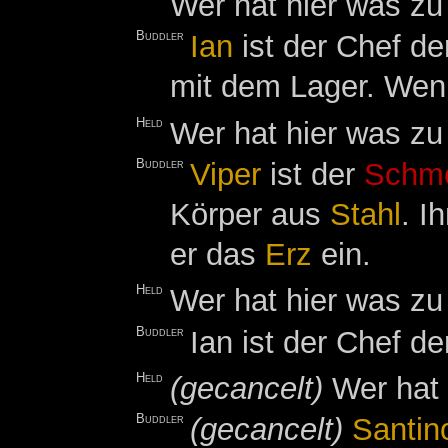
Wer hat hier was z
Buddler
Ian
ist der Chef de
mit dem Lager. Wenn
Held
Wer hat hier was z
Buddler
Viper
ist der
Schme
Körper aus
Stahl
. I
er das
Erz
ein.
Held
Wer hat hier was z
Buddler
Ian ist der Chef d
Held
(gecancelt)
Wer hat 
Buddler
(gecancelt)
Santin