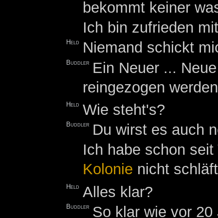
bekommt keiner was
Ich bin zufrieden m
Held
Niemand schickt mich
Buddler
Ein Neuer ... Neue 
reingezogen werden,
Held
Wie steht's?
Buddler
Du wirst es auch 
Ich habe schon seit 
Kolonie
nicht schläft
Held
Alles klar?
Buddler
So klar wie vor 20 