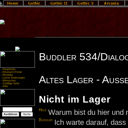
Buddler 534/Dialo
-
Hauptseite
-
Almanach-Portal
-
Aktuelles
Altes Lager - Auß
-
Letzte Änderungen
-
Mitmachen
-
Zufällige Seite
-
Hilfe
Nicht im Lager
Held
Warum bist du hier und 
Buddler
Ich warte darauf, das