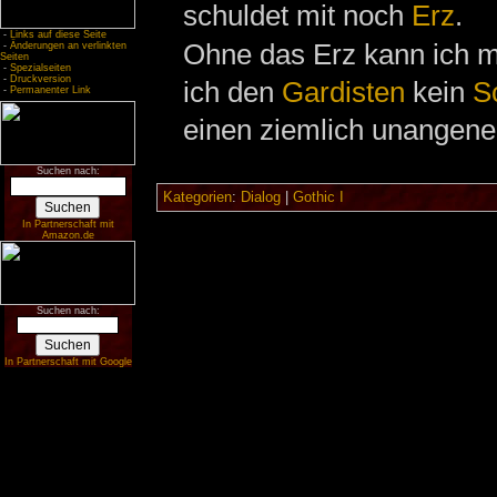
schuldet mit noch
Erz
.
-
Links auf diese Seite
Ohne das Erz kann ich m
-
Änderungen an verlinkten
Seiten
-
Spezialseiten
-
Druckversion
ich den
Gardisten
kein
S
-
Permanenter Link
einen ziemlich unangen
Suchen nach:
Kategorien
:
Dialog
|
Gothic I
In Partnerschaft mit
Amazon.de
Suchen nach:
In Partnerschaft mit Google