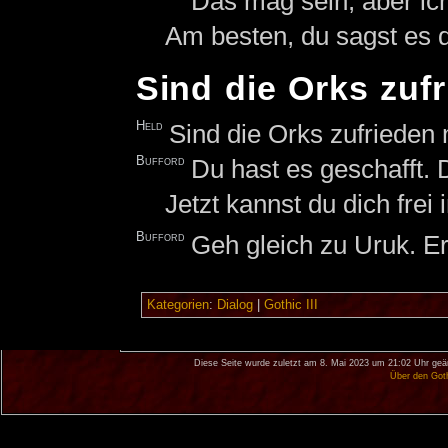
Das mag sein, aber ic
Am besten, du sagst es
Sind die Orks zuf
Held
Sind die Orks zufrieden 
Bufford
Du hast es geschafft. 
Jetzt kannst du dich frei
Bufford
Geh gleich zu Uruk. Er 
Kategorien
:
Dialog
|
Gothic III
Diese Seite wurde zuletzt am 8. Mai 2023 um 21:02 Uhr geä
Über den Got