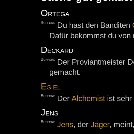
Ortega
Bufford
Du hast den Banditen
Dafür bekommst du von 
Deckard
Bufford
Der Proviantmeister De
gemacht.
Esiel
Bufford
Der
Alchemist
ist sehr 
Jens
Bufford
Jens
, der
Jäger
, meint