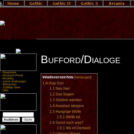
Bufford/Dialoge
-
Hauptseite
-
Almanach-Portal
Inhaltsverzeichnis
[
Verbergen
]
-
Aktuelles
-
Letzte Änderungen
1
In Kap Dun
-
Mitmachen
-
Zufällige Seite
1.1
Neu hier
-
Hilfe
1.2
Das Sagen
1.3
Söldner werden
1.4
Ansehen steigern
1.5
Hungrige Wölfe
1.5.1
Wölfe tot
1.6
Sonst noch was?
1.6.1
Wo ist Deckard
1.7
Urkrass' Waren