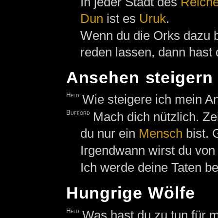
In jeder Stadt des
Reich
Dun
ist es
Uruk
.
Wenn du die Orks dazu b
reden lassen, dann hast 
Ansehen steigern
Held
Wie steigere ich mein A
Bufford
Mach dich nützlich. Ze
du nur ein
Mensch
bist. 
Irgendwann wirst du von 
Ich werde deine Taten b
Hungrige Wölfe
Held
Was hast du zu tun für 