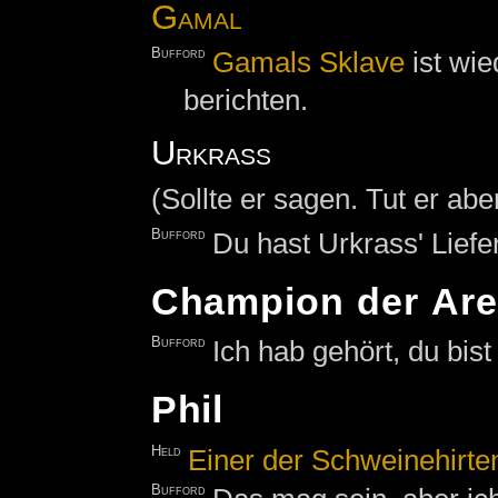
Gamal
Bufford
Gamals Sklave
ist wie
berichten.
Urkrass
(Sollte er sagen. Tut er aber
Bufford
Du hast Urkrass' Lief
Champion der Ar
Bufford
Ich hab gehört, du bis
Phil
Held
Einer der Schweinehirte
Bufford