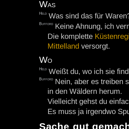
Was
Held
Was sind das für Waren
Bufford
Keine Ahnung, ich ver
Die komplette
Küstenreg
Mittelland
versorgt.
Wo
Held
Weißt du, wo ich sie fin
Bufford
Nein, aber es treiben
in den Wäldern herum.
Vielleicht gehst du einf
Es muss ja irgendwo Sp
Sache gut gemach