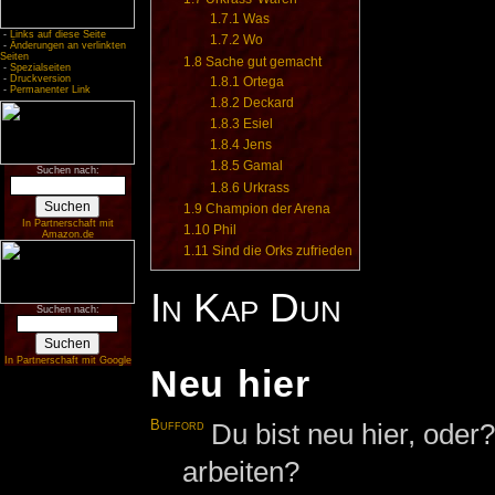
1.7.1
Was
-
Links auf diese Seite
1.7.2
Wo
-
Änderungen an verlinkten
Seiten
1.8
Sache gut gemacht
-
Spezialseiten
-
Druckversion
1.8.1
Ortega
-
Permanenter Link
1.8.2
Deckard
1.8.3
Esiel
1.8.4
Jens
1.8.5
Gamal
Suchen nach:
1.8.6
Urkrass
1.9
Champion der Arena
In Partnerschaft mit
1.10
Phil
Amazon.de
1.11
Sind die Orks zufrieden
In Kap Dun
Suchen nach:
In Partnerschaft mit Google
Neu hier
Bufford
Du bist neu hier, ode
arbeiten?