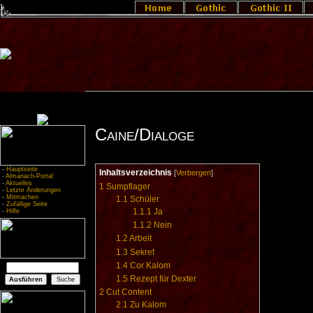
Caine/Dialoge
-
Hauptseite
Inhaltsverzeichnis
[
Verbergen
]
-
Almanach-Portal
-
Aktuelles
1
Sumpflager
-
Letzte Änderungen
-
Mitmachen
1.1
Schüler
-
Zufällige Seite
1.1.1
Ja
-
Hilfe
1.1.2
Nein
1.2
Arbeit
1.3
Sekret
1.4
Cor Kalom
1.5
Rezept für Dexter
2
Cut Content
2.1
Zu Kalom