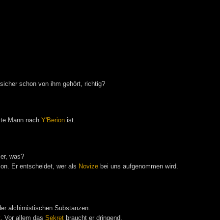
 sicher schon von ihm gehört, richtig?
igste Mann nach
Y'Berion
ist.
ier, was?
on. Er entscheidet, wer als
Novize
bei uns aufgenommen wird.
der alchimistischen Substanzen.
t
. Vor allem das
Sekret
braucht er dringend.