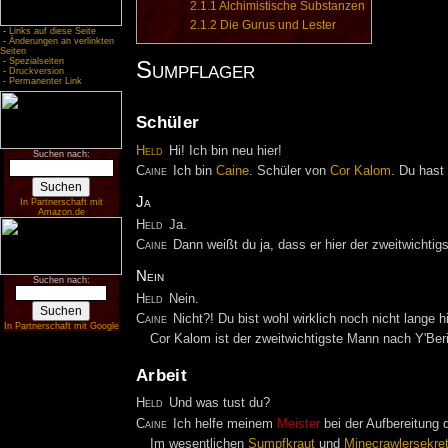
2.1.1
Alchimistische Substanzen
2.1.2
Die Gurus und Lester
-
Links auf diese Seite
-
Änderungen an verlinkten
Seiten
-
Spezialseiten
Sumpflager
-
Druckversion
-
Permanenter Link
Schüler
Held
Hi! Ich bin neu hier!
Suchen nach:
Caine
Ich bin
Caine
. Schüler von
Cor Kalom
. Du hast
Ja
In Partnerschaft mit
Amazon.de
Held
Ja.
Caine
Dann weißt du ja, dass er hier der zweitwicht
Nein
Suchen nach:
Held
Nein.
Caine
Nicht?! Du bist wohl wirklich noch nicht lange h
In Partnerschaft mit Google
Cor Kalom ist der zweitwichtigste Mann nach Y'Beri
Arbeit
Held
Und was tust du?
Caine
Ich helfe meinem
Meister
bei der Aufbereitung 
Im wesentlichen
Sumpfkraut
und
Minecrawlersekre