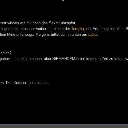
usst wissen wie du ihnen das Sekret abzapfst.
legen, sprich besser vorher mit einem der
Templer
, der Erfahrung hat. Zum 
lten Mine unterwegs. Morgens triffst du ihn unten am
Labor
.
zählen?
et jedem, ihn anzusprechen, aber NIEMANDEM seine kostbare Zeit zu versch
en. Das rückt er niemals raus.