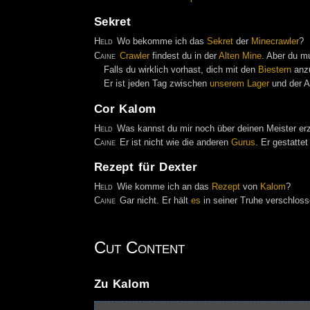
Sekret
Held
Wo bekomme ich das
Sekret
der
Minecrawler
?
Caine
Crawler
findest du in der
Alten Mine
. Aber du m
Falls du wirklich vorhast, dich mit den
Biestern
anzu
Er ist jeden Tag zwischen
unserem
Lager
und der A
Cor Kalom
Held
Was kannst du mir noch über deinen Meister er
Caine
Er ist nicht wie die anderen
Gurus
. Er gestatt
Rezept für Dexter
Held
Wie komme ich an das
Rezept
von
Kalom
?
Caine
Gar nicht. Er hält
es
in seiner Truhe verschloss
Cut Content
Zu Kalom