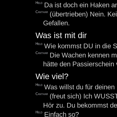
Held
Da ist doch ein Haken an
Canthar
(übertrieben) Nein. Ke
Gefallen.
Was ist mit dir
Held
Wie kommst DU in die S
Canthar
Die Wachen kennen mic
hätte den Passierschein 
Wie viel?
Held
Was willst du für deinen
Canthar
(freut sich) Ich WUSST
Hör zu. Du bekommst den 
Held
Einfach so?