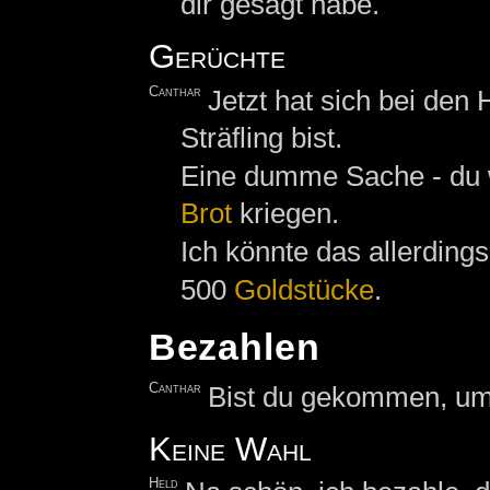
dir gesagt habe.
Gerüchte
Canthar
Jetzt hat sich bei de
Sträfling bist.
Eine dumme Sache - du 
Brot
kriegen.
Ich könnte das allerdings
500
Goldstücke
.
Bezahlen
Canthar
Bist du gekommen, um
Keine Wahl
Held