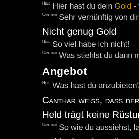
Held
Hier hast du dein
Gold
- 
Canthar
Sehr vernünftig von dir
Nicht genug Gold
Held
So viel habe ich nicht!
Canthar
Was stiehlst du dann m
Angebot
Held
Was hast du anzubieten
Canthar weiß, dass der 
Held trägt keine Rüst
Canthar
So wie du aussiehst, l