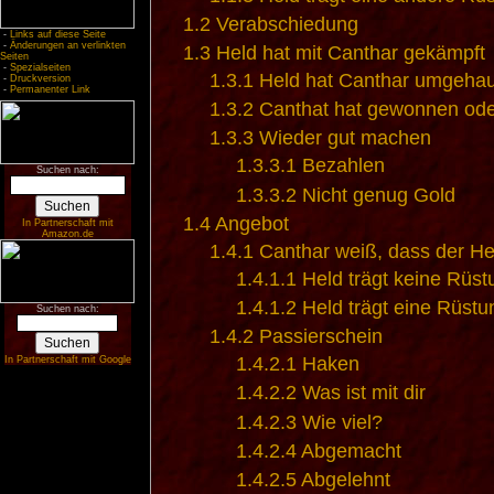
1.2
Verabschiedung
-
Links auf diese Seite
-
Änderungen an verlinkten
1.3
Held hat mit Canthar gekämpft
Seiten
-
Spezialseiten
1.3.1
Held hat Canthar umgeha
-
Druckversion
-
Permanenter Link
1.3.2
Canthat hat gewonnen ode
1.3.3
Wieder gut machen
1.3.3.1
Bezahlen
Suchen nach:
1.3.3.2
Nicht genug Gold
1.4
Angebot
In Partnerschaft mit
Amazon.de
1.4.1
Canthar weiß, dass der Held
1.4.1.1
Held trägt keine Rüst
1.4.1.2
Held trägt eine Rüstu
Suchen nach:
1.4.2
Passierschein
1.4.2.1
Haken
In Partnerschaft mit Google
1.4.2.2
Was ist mit dir
1.4.2.3
Wie viel?
1.4.2.4
Abgemacht
1.4.2.5
Abgelehnt