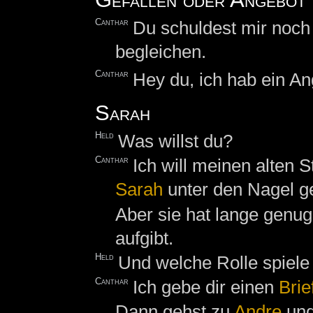
Canthar
Du schuldest mir noch 
begleichen.
Canthar
Hey du, ich hab ein An
Sarah
Held
Was willst du?
Canthar
Ich will meinen alten
Sarah
unter den Nagel g
Aber sie hat lange genug 
aufgibt.
Held
Und welche Rolle spiele
Canthar
Ich gebe dir einen
Brie
Dann gehst zu
Andre
und