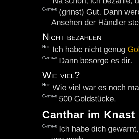
Na schön, ich bezahle, d
Canthar
(grinst) Gut. Dann wer
Ansehen der Händler stei
Nicht bezahlen
Held
Ich habe nicht genug
Go
Canthar
Dann besorge es dir.
Wie viel?
Held
Wie viel war es noch ma
Canthar
500 Goldstücke.
Canthar im Knast
Canthar
Ich habe dich gewarnt,