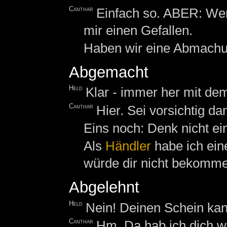
Canthar
Einfach so. ABER: Wenn
mir einen Gefallen.
Haben wir eine Abmach
Abgemacht
Held
Klar - immer her mit de
Canthar
Hier. Sei vorsichtig dam
Eins noch: Denk nicht ei
Als
Händler
habe ich eine
würde dir nicht bekomme
Abgelehnt
Held
Nein! Deinen Schein kan
Canthar
Hm. Da hab ich dich w