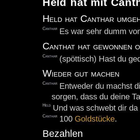
Held hat mit Cant
Held hat Canthar umge
Canthar
Es war sehr dumm von 
Canthat hat gewonnen o
Canthar
(spöttisch) Hast du ge
Wieder gut machen
Canthar
Entweder du machst di
sorgen, dass du deine Tat
Held
Und was schwebt dir da
Canthar
100
Goldstücke
.
Bezahlen