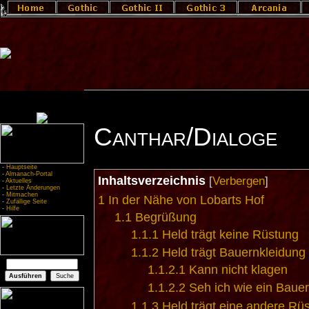
Canthar/Dialoge
-
Hauptseite
-
Almanach-Portal
Inhaltsverzeichnis
[
Verbergen
]
-
Aktuelles
-
Letzte Änderungen
-
Mitmachen
1
In der Nähe von Lobarts Hof
-
Zufällige Seite
-
Hilfe
1.1
Begrüßung
1.1.1
Held trägt keine Rüstung
1.1.2
Held trägt Bauernkleidung
1.1.2.1
Kann nicht klagen
1.1.2.2
Seh ich wie ein Baue
1.1.3
Held trägt eine andere Rü