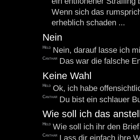
ein entflohener Sträfling b
Wenn sich das rumspricht
erheblich schaden ...
Nein
Held
Nein, darauf lasse ich mi
Canthar
Das war die falsche E
Keine Wahl
Held
Ok, ich habe offensichtl
Canthar
Du bist ein schlauer Bu
Wie soll ich das anstel
Held
Wie soll ich ihr den Brie
Canthar
Lass dir einfach ihre 