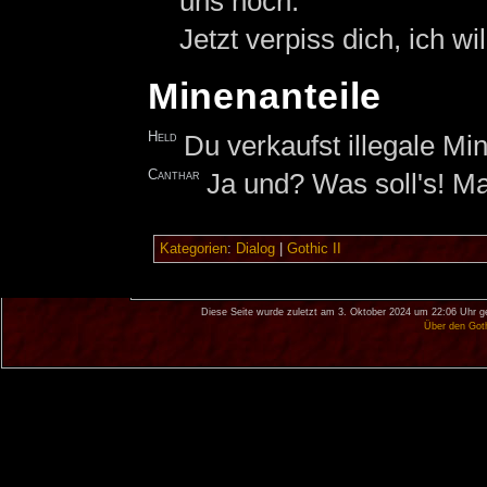
uns noch.
Jetzt verpiss dich, ich w
Minenanteile
Held
Du verkaufst illegale Min
Canthar
Ja und? Was soll's! Ma
Kategorien
:
Dialog
|
Gothic II
Diese Seite wurde zuletzt am 3. Oktober 2024 um 22:06 Uhr g
Über den Got