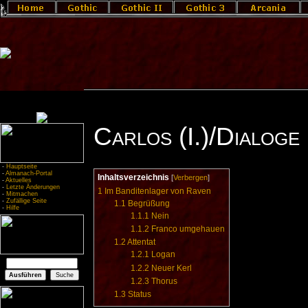
Carlos (I.)/Dialoge
-
Hauptseite
-
Almanach-Portal
Inhaltsverzeichnis
[
Verbergen
]
-
Aktuelles
-
Letzte Änderungen
1
Im Banditenlager von Raven
-
Mitmachen
-
Zufällige Seite
1.1
Begrüßung
-
Hilfe
1.1.1
Nein
1.1.2
Franco umgehauen
1.2
Attentat
1.2.1
Logan
1.2.2
Neuer Kerl
1.2.3
Thorus
1.3
Status