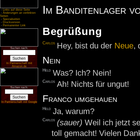
Im Banditenlager v
-
Links auf diese Seite
-
Änderungen an verlinkten
Seiten
-
Spezialseiten
-
Druckversion
-
Permanenter Link
Begrüßung
Carlos
Hey, bist du der
Neue
,
Suchen nach:
Nein
In Partnerschaft mit
Amazon.de
Held
Was? Ich? Nein!
Carlos
Ah! Nichts für ungut!
Suchen nach:
Franco umgehauen
In Partnerschaft mit Google
Held
Ja, warum?
Carlos
(sauer)
Weil ich jetzt 
toll gemacht! Vielen Dan