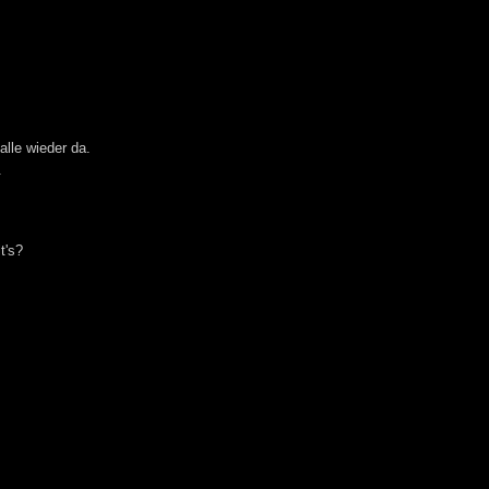
alle wieder da.
.
lt's?