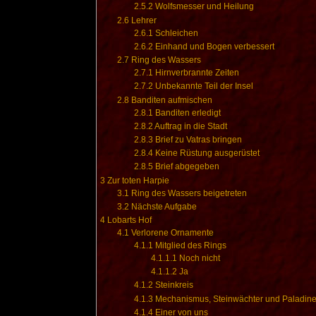
2.5.2
Wolfsmesser und Heilung
2.6
Lehrer
2.6.1
Schleichen
2.6.2
Einhand und Bogen verbessert
2.7
Ring des Wassers
2.7.1
Hirnverbrannte Zeiten
2.7.2
Unbekannte Teil der Insel
2.8
Banditen aufmischen
2.8.1
Banditen erledigt
2.8.2
Auftrag in die Stadt
2.8.3
Brief zu Vatras bringen
2.8.4
Keine Rüstung ausgerüstet
2.8.5
Brief abgegeben
3
Zur toten Harpie
3.1
Ring des Wassers beigetreten
3.2
Nächste Aufgabe
4
Lobarts Hof
4.1
Verlorene Ornamente
4.1.1
Mitglied des Rings
4.1.1.1
Noch nicht
4.1.1.2
Ja
4.1.2
Steinkreis
4.1.3
Mechanismus, Steinwächter und Paladin
4.1.4
Einer von uns