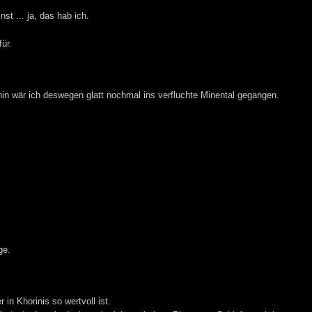
st ... ja, das hab ich.
ür.
 wär ich deswegen glatt nochmal ins verfluchte Minental gegangen.
ge.
r in Khorinis so wertvoll ist.