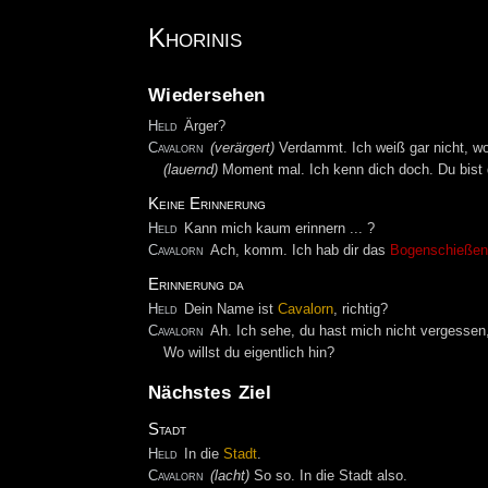
Khorinis
Wiedersehen
Held
Ärger?
Cavalorn
(verärgert)
Verdammt. Ich weiß gar nicht, wo d
(lauernd)
Moment mal. Ich kenn dich doch. Du bist 
Keine Erinnerung
Held
Kann mich kaum erinnern ... ?
Cavalorn
Ach, komm. Ich hab dir das
Bogenschieße
Erinnerung da
Held
Dein Name ist
Cavalorn
, richtig?
Cavalorn
Ah. Ich sehe, du hast mich nicht vergessen
Wo willst du eigentlich hin?
Nächstes Ziel
Stadt
Held
In die
Stadt
.
Cavalorn
(lacht)
So so. In die Stadt also.