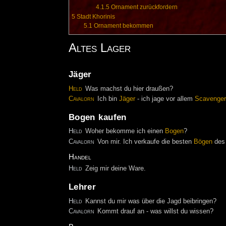
4.1.5
Ornament zurückfordern
5
Stadt Khorinis
5.1
Ornament bekommen
Altes Lager
Jäger
Held
Was machst du hier draußen?
Cavalorn
Ich bin
Jäger
- ich jage vor allem
Scavenger
Bogen kaufen
Held
Woher bekomme ich einen
Bogen
?
Cavalorn
Von mir. Ich verkaufe die besten
Bögen
de
Handel
Held
Zeig mir deine Ware.
Lehrer
Held
Kannst du mir was über die Jagd beibringen?
Cavalorn
Kommt drauf an - was willst du wissen?