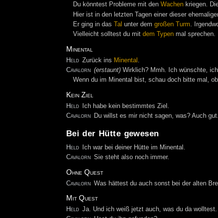
Du könntest Probleme mit den
Wachen
kriegen. Die
Hier ist in den letzten Tagen einer dieser ehemalig
Er ging in das
Tal
unter dem
großen Turm
. Irgendw
Vielleicht solltest du mit
dem Typen
mal sprechen.
Minental
Held
Zurück ins
Minental
.
Cavalorn
(erstaunt)
Wirklich? Mmh. Ich wünschte, ich 
Wenn du im Minental bist, schau doch bitte mal, o
Kein Ziel
Held
Ich habe kein bestimmtes Ziel.
Cavalorn
Du willst es mir nicht sagen, was? Auch gut
Bei der Hütte gewesen
Held
Ich war bei deiner Hütte im Minental.
Cavalorn
Sie steht also noch immer.
Ohne Quest
Cavalorn
Was hättest du auch sonst bei der alten Bre
Mit Quest
Held
Ja. Und ich weiß jetzt auch, was du da wolltest.