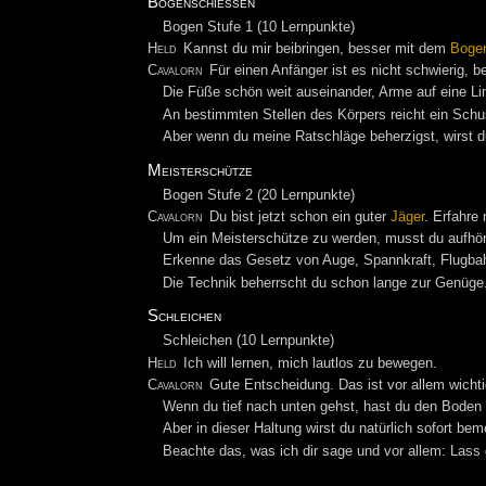
Bogenschießen
Bogen Stufe 1 (10 Lernpunkte)
Held
Kannst du mir beibringen, besser mit dem
Boge
Cavalorn
Für einen Anfänger ist es nicht schwierig, b
Die Füße schön weit auseinander, Arme auf eine Lin
An bestimmten Stellen des Körpers reicht ein Schus
Aber wenn du meine Ratschläge beherzigst, wirst d
Meisterschütze
Bogen Stufe 2 (20 Lernpunkte)
Cavalorn
Du bist jetzt schon ein guter
Jäger
. Erfahre
Um ein Meisterschütze zu werden, musst du aufhöre
Erkenne das Gesetz von Auge, Spannkraft, Flugbahn
Die Technik beherrscht du schon lange zur Genüge
Schleichen
Schleichen (10 Lernpunkte)
Held
Ich will lernen, mich lautlos zu bewegen.
Cavalorn
Gute Entscheidung. Das ist vor allem wichti
Wenn du tief nach unten gehst, hast du den Boden b
Aber in dieser Haltung wirst du natürlich sofort be
Beachte das, was ich dir sage und vor allem: Lass 