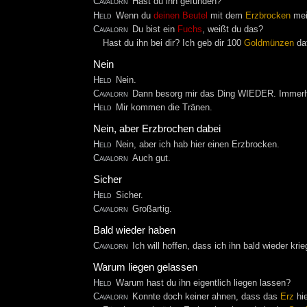
Cavalorn
Hast du ihn gefunden?
Held
Wenn du
deinen Beutel
mit dem
Erzbrocken
mein
Cavalorn
Du bist ein
Fuchs
, weißt du das?
Hast du ihn bei dir? Ich geb dir 100
Goldmünzen
daf
Nein
Held
Nein.
Cavalorn
Dann besorg mir das Ding WIEDER. Immerhin
Held
Mir kommen die Tränen.
Nein, aber Erzbrochen dabei
Held
Nein, aber ich hab hier einen Erzbrocken.
Cavalorn
Auch gut.
Sicher
Held
Sicher.
Cavalorn
Großartig.
Bald wieder haben
Cavalorn
Ich will hoffen, dass ich ihn bald wieder krie
Warum liegen gelassen
Held
Warum hast du ihn eigentlich liegen lassen?
Cavalorn
Konnte doch keiner ahnen, dass das
Erz
hie