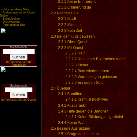
2.1.1
Keine Erinnerung
2.1.2
Erinnerung da
-
Links auf diese Seite
-
Änderungen an verlinkten
2.2
Nächstes Ziel
Seiten
2.2.1
Stadt
-
Spezialseiten
-
Druckversion
2.2.2
Minental
-
Permanenter Link
2.2.3
Kein Ziel
2.3
Bei der Hütte gewesen
2.3.1
Ohne Quest
Suchen nach:
2.3.2
Mit Quest
2.3.2.1
Nein
2.3.2.2
Nein, aber Erzbrochen dabei
In Partnerschaft mit
2.3.2.3
Sicher
Amazon.de
2.3.2.4
Bald wieder haben
2.3.2.5
Warum liegen gelassen
2.3.2.6
Erz gegen Gold
Suchen nach:
2.4
Überfall
2.4.1
Banditen
2.4.1.1
Kram ist noch weg
In Partnerschaft mit Google
2.4.2
Ausgeraubt
2.4.3
Hilfe gegen die Banditen
2.4.3.1
Keine Rüstung ausgerüstet
2.4.4
Keine Wahl
2.5
Bessere Ausrüstung
2.5.1
Brago noch nicht tot