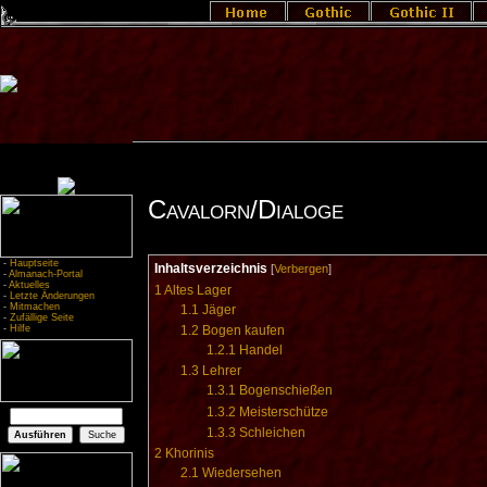
Cavalorn/Dialoge
-
Hauptseite
Inhaltsverzeichnis
[
Verbergen
]
-
Almanach-Portal
-
Aktuelles
1
Altes Lager
-
Letzte Änderungen
-
Mitmachen
1.1
Jäger
-
Zufällige Seite
-
Hilfe
1.2
Bogen kaufen
1.2.1
Handel
1.3
Lehrer
1.3.1
Bogenschießen
1.3.2
Meisterschütze
1.3.3
Schleichen
2
Khorinis
2.1
Wiedersehen