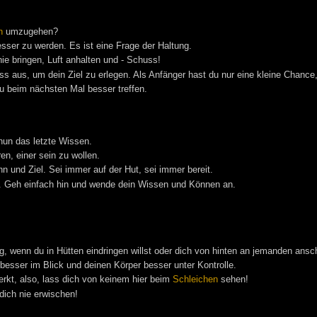
n
umzugehen?
esser zu werden. Es ist eine Frage der Haltung.
ie bringen, Luft anhalten und - Schuss!
s aus, um dein Ziel zu erlegen. Als Anfänger hast du nur eine kleine Chance,
u beim nächsten Mal besser treffen.
 nun das letzte Wissen.
n, einer sein zu wollen.
 und Ziel. Sei immer auf der Hut, sei immer bereit.
. Geh einfach hin und wende dein Wissen und Können an.
g, wenn du in Hütten eindringen willst oder dich von hinten an jemanden ansch
esser im Blick und deinen Körper besser unter Kontrolle.
merkt, also, lass dich von keinem hier beim
Schleichen
sehen!
dich nie erwischen!