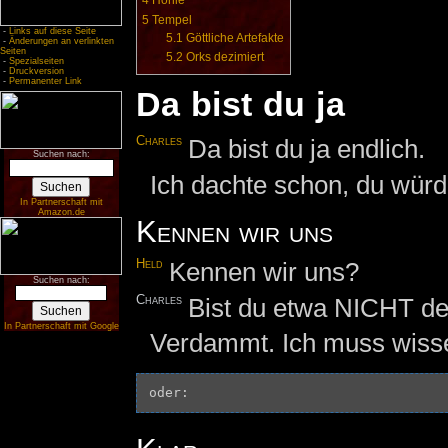
4
Höhle
5
Tempel
-
Links auf diese Seite
5.1
Göttliche Artefakte
-
Änderungen an verlinkten
Seiten
5.2
Orks dezimiert
-
Spezialseiten
-
Druckversion
-
Permanenter Link
Da bist du ja
Charles
Da bist du ja endlich.
Suchen nach:
Ich dachte schon, du wür
In Partnerschaft mit
Amazon.de
Kennen wir uns
Held
Kennen wir uns?
Suchen nach:
Charles
Bist du etwa NICHT d
In Partnerschaft mit Google
Verdammt. Ich muss wisse