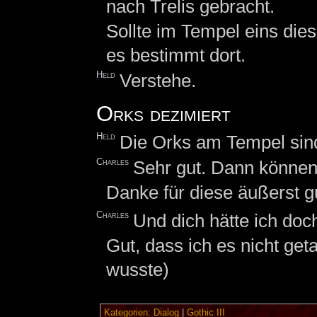
nach Trelis gebracht.
Sollte im Tempel eins dies
es bestimmt dort.
Held
Verstehe.
Orks dezimiert
Held
Die Orks am Tempel sind
Charles
Sehr gut. Dann können 
Danke für diese äußerst g
Charles
Und dich hätte ich doch
Gut, dass ich es nicht ge
wusste)
Kategorien
:
Dialog
|
Gothic III