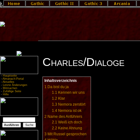
Charles/Dialoge
-
Hauptseite
-
Almanach-Portal
Inhaltsverzeichnis
-
Aktuelles
-
Letzte Änderungen
1
Da bist du ja
-
Mitmachen
-
Zufällige Seite
1.1
Kennen wir uns
-
Hilfe
1.2
Klar
1.3
Nemora zerstört
1.4
Nemora ist ok
2
Name des Anführers
2.1
Weiß ich doch
2.2
Keine Ahnung
3
Mit Russel gesprochen