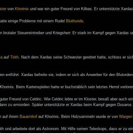
ster
von
Khorinis
und war ein guter Freund von Kilbas. Er unterstützte Xar
 hatte einige Probleme mit einem Rudel
Bluthunde
.
in brutaler Steuereintreiber und Kriegsherr. Er starb im Kampf gegen Xardas u
ia
auf
Tirith
. Nach dem Xardas seine Schwester gerettet hatte, schloss er s
n entführt. Xardas befreite sie, indem er sich als Anwerber für den Blutorde
Khorinis. Beim Kartenspielen hatte er buchstäblich sein letztes Hemd verlore
guter Freund von Celdric. Wie Celdric lebte er im Kloster, besaß aber auch ei
 dann zu ermorden. Später unterstützte er Xardas beim Kampf gegen Dusaros
n auf ihrem
Bauernhof
auf Khorinis. Beim Holzsammeln wurde er von
Wargen
rith und arbeitete dort als Astronom. Mit Hilfe seinen Teleskops, dass er zu ei