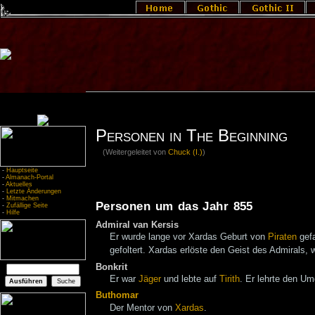
Personen in The Beginning
(Weitergeleitet von
Chuck (I.)
)
-
Hauptseite
-
Almanach-Portal
-
Aktuelles
-
Letzte Änderungen
-
Mitmachen
Personen um das Jahr 855
-
Zufällige Seite
-
Hilfe
Admiral van Kersis
Er wurde lange vor Xardas Geburt von
Piraten
gef
gefoltert. Xardas erlöste den Geist des Admirals,
Bonkrit
Er war
Jäger
und lebte auf
Tirith
. Er lehrte den 
Buthomar
Der Mentor von
Xardas
.