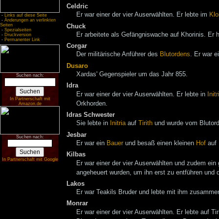
Celdric
Er war einer der vier Auserwählten. Er lebte im
Klo
-
Links auf diese Seite
-
Änderungen an verlinkten
Seiten
Chuck
-
Spezialseiten
Er arbeitete als Gefängniswache auf Khorinis. Er
-
Druckversion
-
Permanenter Link
Corgar
Der militärische Anführer des
Blutordens
. Er war e
Dusaro
Xardas' Gegenspieler um das Jahr 855.
Suchen nach:
Idra
Er war einer der vier Auserwählten. Er lebte in
Initr
In Partnerschaft mit
Orkhorden.
Amazon.de
Idras Schwester
Sie lebte in
Initria
auf
Tirith
und wurde vom Blutorde
Jesbar
Suchen nach:
Er war ein
Bauer
und besaß einen kleinen
Hof
auf 
Kilbas
In Partnerschaft mit Google
Er war einer der vier Auserwählten und zudem ein 
angeheuert wurden, um ihn erst zu entführen und
Lakos
Er war Teakils Bruder und lebte mit ihm zusamme
Monrar
Er war einer der vier Auserwählten. Er lebte auf Ti