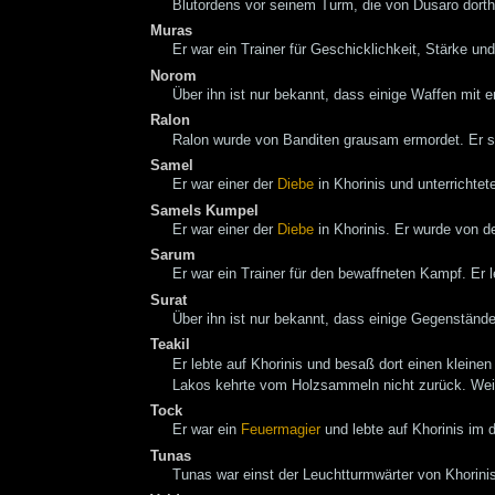
Blutordens vor seinem Turm, die von Dusaro dort
Muras
Er war ein Trainer für Geschicklichkeit, Stärke u
Norom
Über ihn ist nur bekannt, dass einige Waffen mit e
Ralon
Ralon wurde von Banditen grausam ermordet. Er 
Samel
Er war einer der
Diebe
in Khorinis und unterricht
Samels Kumpel
Er war einer der
Diebe
in Khorinis. Er wurde von d
Sarum
Er war ein Trainer für den bewaffneten Kampf. Er 
Surat
Über ihn ist nur bekannt, dass einige Gegenständ
Teakil
Er lebte auf Khorinis und besaß dort einen klein
Lakos kehrte vom Holzsammeln nicht zurück. Weit
Tock
Er war ein
Feuermagier
und lebte auf Khorinis im d
Tunas
Tunas war einst der Leuchtturmwärter von Khorinis