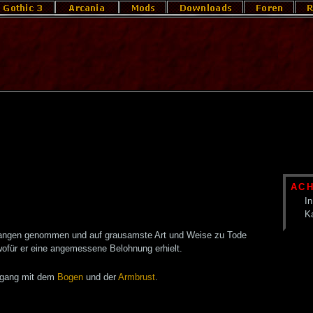
AC
In
K
angen genommen und auf grausamste Art und Weise zu Tode
 wofür er eine angemessene Belohnung erhielt.
Umgang mit dem
Bogen
und der
Armbrust
.