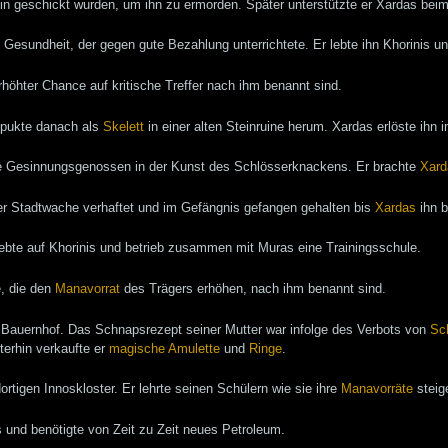
hin geschickt wurden, um ihn zu ermorden. Später unterstützte er Xardas b
nd Gesundheit, der gegen gute Bezahlung unterrichtete. Er lebte ihn Khorinis
rhöhter Chance auf kritische Treffer nach ihm benannt sind.
spukte danach als
Skelett
in einer alten Steinruine herum. Xardas erlöste ihn 
ete Gesinnungsgenossen in der Kunst des Schlösserknackens. Er brachte
Xard
er Stadtwache verhaftet und im Gefängnis gefangen gehalten bis
Xardas
ihn b
lebte auf Khorinis und betrieb zusammen mit Muras eine Trainingsschule.
e, die den
Manavorrat
des Trägers erhöhen, nach ihm benannt sind.
en Bauernhof. Das Schnapsrezept seiner Mutter war infolge des Verbots von
Sc
erhin verkaufte er
magische
Amulette
und
Ringe
.
ortigen Innoskloster. Er lehrte seinen Schülern wie sie ihre
Manavorräte
steig
 und benötigte von Zeit zu Zeit neues Petroleum.