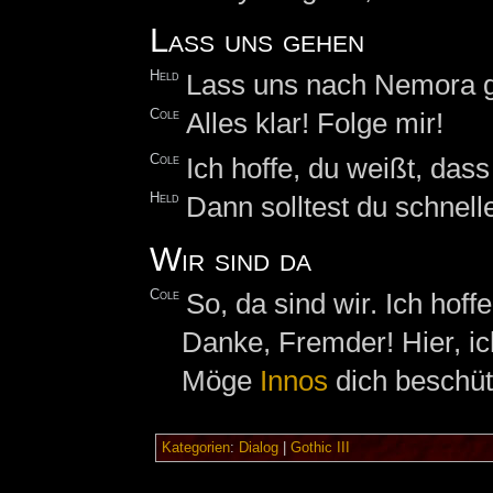
Lass uns gehen
Held
Lass uns nach Nemora 
Cole
Alles klar! Folge mir!
Cole
Ich hoffe, du weißt, das
Held
Dann solltest du schnelle
Wir sind da
Cole
So, da sind wir. Ich hof
Danke, Fremder! Hier, i
Möge
Innos
dich beschüt
Kategorien
:
Dialog
|
Gothic III