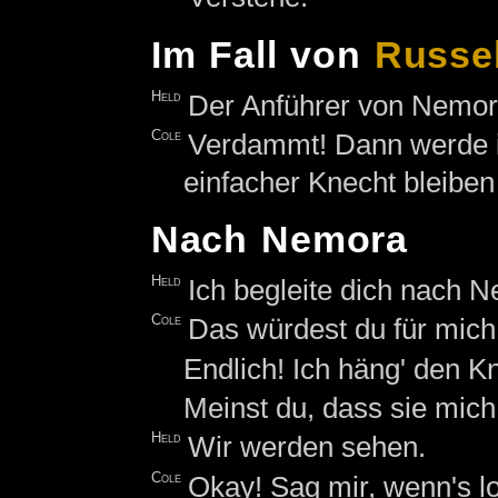
Im Fall von
Russe
Held
Der Anführer von Nemora 
Cole
Verdammt! Dann werde i
einfacher Knecht bleibe
Nach Nemora
Held
Ich begleite dich nach 
Cole
Das würdest du für mich
Endlich! Ich häng' den 
Meinst du, dass sie mic
Held
Wir werden sehen.
Cole
Okay! Sag mir, wenn's lo