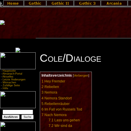
Cole/Dialoge
-
Hauptseite
-
Almanach-Portal
Inhaltsverzeichnis
[
Verbergen
]
-
Aktuelles
-
Letzte Änderungen
1
Hey Fremder
-
Mitmachen
-
Zufällige Seite
2
Rebellen
-
Hilfe
3
Nemora
4
Nemora Standort
5
Rebellenräuber
6
Im Fall von Russels Tod
7
Nach Nemora
7.1
Lass uns gehen
7.2
Wir sind da