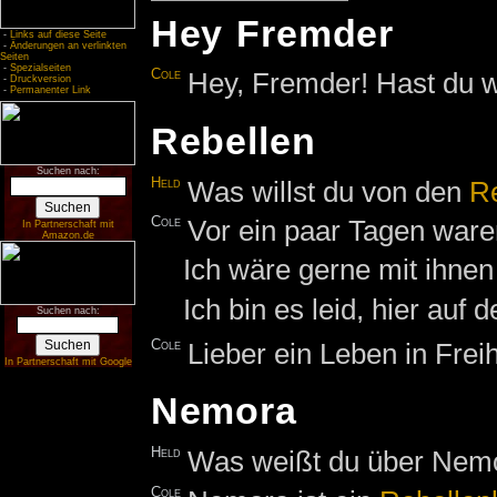
Hey Fremder
-
Links auf diese Seite
-
Änderungen an verlinkten
Seiten
-
Spezialseiten
Cole
Hey, Fremder! Hast du 
-
Druckversion
-
Permanenter Link
Rebellen
Suchen nach:
Held
Was willst du von den
R
Cole
Vor ein paar Tagen waren
In Partnerschaft mit
Amazon.de
Ich wäre gerne mit ihne
Ich bin es leid, hier auf 
Suchen nach:
Cole
Lieber ein Leben in Freih
In Partnerschaft mit Google
Nemora
Held
Was weißt du über Nem
Cole