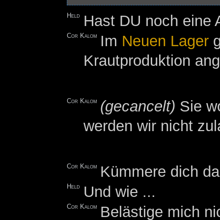
Held
Hast DU noch eine 
Cor Kalom
Im
Neuen Lager
g
Krautproduktion an
Cor Kalom
(gecancelt)
Sie w
werden wir nicht zu
Cor Kalom
Kümmere dich daru
Held
Und wie ...
Cor Kalom
Belästige mich nic