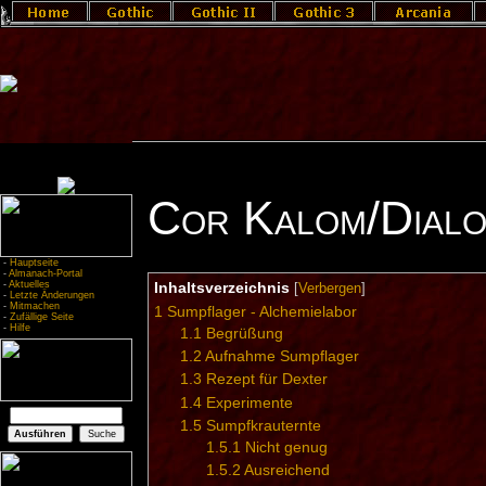
Cor Kalom/Dial
-
Hauptseite
-
Almanach-Portal
-
Aktuelles
Inhaltsverzeichnis
[
Verbergen
]
-
Letzte Änderungen
-
Mitmachen
1
Sumpflager - Alchemielabor
-
Zufällige Seite
-
Hilfe
1.1
Begrüßung
1.2
Aufnahme Sumpflager
1.3
Rezept für Dexter
1.4
Experimente
1.5
Sumpfkrauternte
1.5.1
Nicht genug
1.5.2
Ausreichend