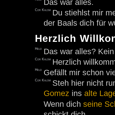
Das war alles.
Cor Kalom
Du stiehlst mir m
der Baals dich für w
Herzlich Willk
Held
Das war alles? Kein
Cor Kalom
Herzlich willkom
Held
Gefällt mir schon vi
Cor Kalom
Steh hier nicht r
Gomez
ins
alte Lag
Wenn dich
seine Sc
schickt dich.