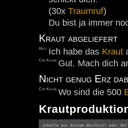
(30x
Traumruf
)
Du bist ja immer noc
Kraut abgeliefert
Held
Ich habe das
Kraut
a
Cor Kalom
Gut. Mach dich an
Nicht genug Erz dab
Cor Kalom
Wo sind die 500
Krautproduktio
Inhalte aus diesem Abschnitt oder der