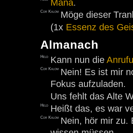
Mana
.
Cor Kalom
Möge dieser Tran
(1x
Essenz des Gei
Almanach
Held
Kann nun die
Anruf
Cor Kalom
Nein! Es ist mir 
Fokus aufzuladen.
Uns fehlt das Alte 
Held
Heißt das, es war v
Cor Kalom
Nein, hör mir zu.
wissen müssen.