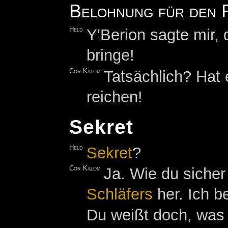
Belohnung für den 
Held
Y'Berion sagte mir,
bringe!
Cor Kalom
Tatsächlich? Hat 
reichen!
Sekret
Held
Sekret
?
Cor Kalom
Ja. Wie du sicher
Schläfers
her. Ich b
Du weißt doch, wa