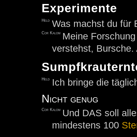
Experimente
Held
Was machst du für 
Cor Kalom
Meine Forschung b
verstehst, Bursche.
Sumpfkrauternt
Held
Ich bringe die tägli
Nicht genug
Cor Kalom
Und DAS soll all
mindestens 100
Ste