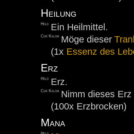
Heilung
Held
Ein Heilmittel.
Cor Kalom
Möge dieser
Tran
(1x
Essenz des Leb
Erz
Held
Erz.
Cor Kalom
Nimm dieses Erz 
(100x Erzbrocken)
Mana
Held