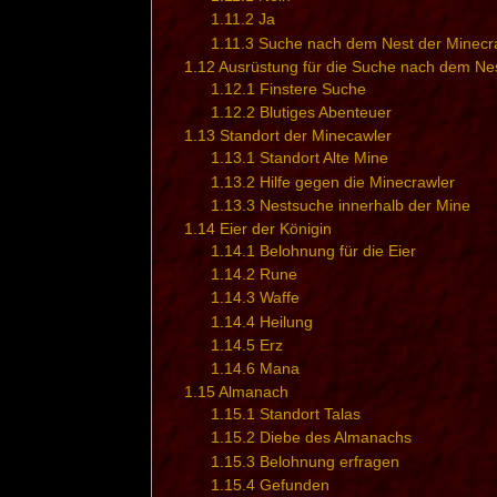
1.11.2
Ja
1.11.3
Suche nach dem Nest der Minecr
1.12
Ausrüstung für die Suche nach dem Ne
1.12.1
Finstere Suche
1.12.2
Blutiges Abenteuer
1.13
Standort der Minecawler
1.13.1
Standort Alte Mine
1.13.2
Hilfe gegen die Minecrawler
1.13.3
Nestsuche innerhalb der Mine
1.14
Eier der Königin
1.14.1
Belohnung für die Eier
1.14.2
Rune
1.14.3
Waffe
1.14.4
Heilung
1.14.5
Erz
1.14.6
Mana
1.15
Almanach
1.15.1
Standort Talas
1.15.2
Diebe des Almanachs
1.15.3
Belohnung erfragen
1.15.4
Gefunden