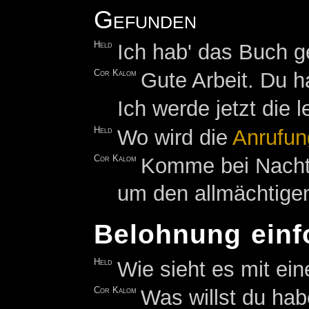
Gefunden
Held
Ich hab' das Buch g
Cor Kalom
Gute Arbeit. Du h
Ich werde jetzt die l
Held
Wo wird die
Anrufun
Cor Kalom
Komme bei Nach
um den allmächtigen
Belohnung einf
Held
Wie sieht es mit ei
Cor Kalom
Was willst du ha