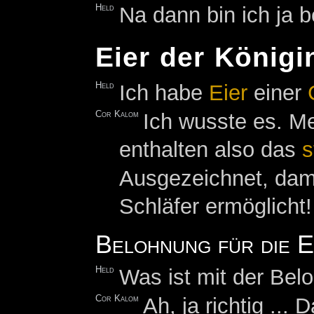
Held
Na dann bin ich ja b
Eier der Königi
Held
Ich habe
Eier
einer
Cor Kalom
Ich wusste es. Me
enthalten also das
s
Ausgezeichnet, dami
Schläfer ermöglicht!
Belohnung für die E
Held
Was ist mit der Bel
Cor Kalom
Ah, ja richtig ... 