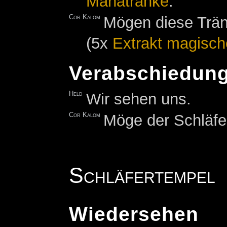
Manatränke
.
Cor Kalom
Mögen diese Trän
(5x
Extrakt magisch
Verabschiedun
Held
Wir sehen uns.
Cor Kalom
Möge der Schläfer
Schläfertempel
Wiedersehen