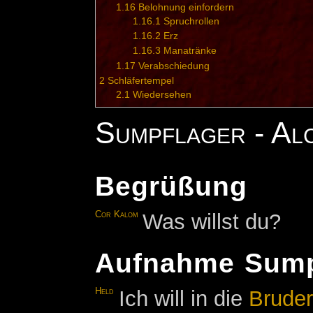
1.16
Belohnung einfordern
1.16.1
Spruchrollen
1.16.2
Erz
1.16.3
Manatränke
1.17
Verabschiedung
2
Schläfertempel
2.1
Wiedersehen
Sumpflager - Al
Begrüßung
Cor Kalom
Was willst du?
Aufnahme Sump
Held
Ich will in die
Bruder