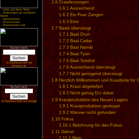
1.6
Crawlerzangen
1.6.1
Ausreichend
-
Links auf diese Seite
-
Änderungen an verlinkten
1.6.2
Ein Paar Zangen
Seiten
-
Spezialseiten
1.6.3
Eine
-
Druckversion
-
Permanenter Link
1.7
Baals überzeugt
1.7.1
Baal Orun
1.7.2
Baal Cadar
1.7.3
Baal Namib
Suchen nach:
1.7.4
Baal Tyon
1.7.5
Baal Tondral
In Partnerschaft mit
Amazon.de
1.7.6
Ausreichend überzeugt
1.7.7
Nicht genügend überzeugt
1.8
Herzlich Willkommen und Krautbote für
1.8.1
Kraut abgeliefert
Suchen nach:
1.8.2
Nicht genug Erz dabei
1.9
Krautproduktion des Neuen Lagers
In Partnerschaft mit Google
1.9.1
Krautproduktion gestoppt
1.9.2
Männer nicht gefunden
1.10
Fokus
1.10.1
Belohnung für den Fokus
1.11
Sekret
1.11.1
Nein