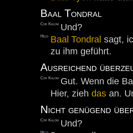
Baal Tondral
Cor Kalom
Und?
Held
Baal Tondral
sagt, i
zu ihm geführt.
Ausreichend überze
Cor Kalom
Gut. Wenn die Baa
Hier, zieh
das
an. Un
Nicht genügend übe
Cor Kalom
Und?
Held