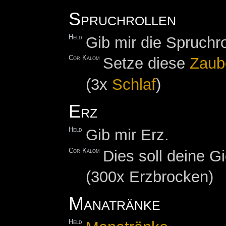
Spruchrollen
Held
Gib mir die Spruchro
Cor Kalom
Setze diese
Zaub
(3x
Schlaf
)
Erz
Held
Gib mir Erz.
Cor Kalom
Dies soll deine Gi
(300x Erzbrocken)
Manatränke
Held