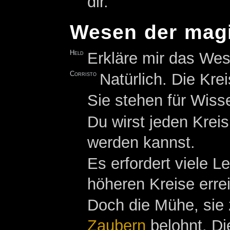
dir.
Wesen der magi
Held
Erkläre mir das We
Corristo
Natürlich. Die Kre
Sie stehen für Wiss
Du wirst jeden Krei
werden kannst.
Es erfordert viele L
höheren Kreise erre
Doch die Mühe, sie 
Zaubern
belohnt. D