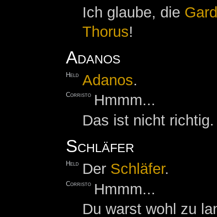
Ich glaube, die
Gar
Thorus
!
Adanos
Held
Adanos
.
Corristo
Hmmm...
Das ist nicht richti
Schläfer
Held
Der
Schläfer
.
Corristo
Hmmm...
Du warst wohl zu la