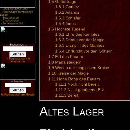
1.5
Götterfrage
1.5.1
Gomez
-
Links auf diese Seite
1.5.2
Adanos
-
Änderungen an verlinkten
Seiten
1.5.3
Schläfer
-
Spezialseiten
-
Druckversion
1.5.4
Innos
-
Permanenter Link
1.6
Höchste Tugend
1.6.1
Ehre des Kampfes
1.6.2
Demut vor der Magie
Suchen nach:
1.6.3
Disziplin des Mannes
1.6.4
Ehrfurcht vor den Göttern
1.7
Eid des Feuers
In Partnerschaft mit
Amazon.de
1.8
Mana steigern
1.9
Wesen der magischen Kreise
1.10
Kreise der Magie
1.11
Hohe Robe des Feuers
Suchen nach:
1.11.1
Noch nicht bereit
1.11.2
Nicht genügend Erz
In Partnerschaft mit Google
1.11.3
Bereit
Altes Lager