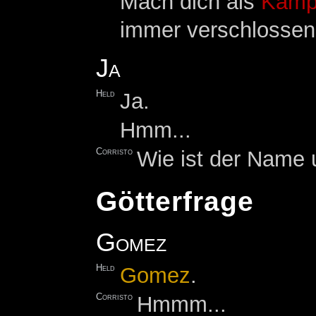
Mach dich als
Kämp
immer verschlossen 
Ja
Held
Ja.
Hmm...
Corristo
Wie ist der Name 
Götterfrage
Gomez
Held
Gomez
.
Corristo
Hmmm...