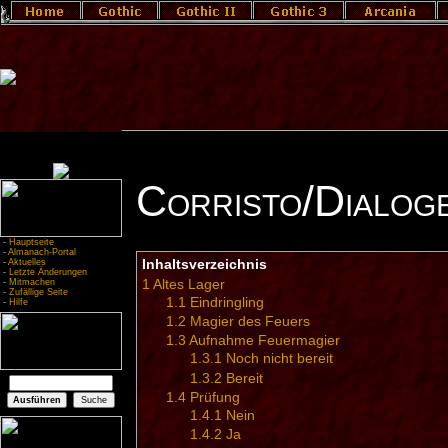
Corristo/Dialog
-
Hauptseite
-
Almanach-Portal
-
Aktuelles
Inhaltsverzeichnis
-
Letzte Änderungen
-
Mitmachen
1
Altes Lager
-
Zufällige Seite
1.1
Eindringling
-
Hilfe
1.2
Magier des Feuers
1.3
Aufnahme Feuermagier
1.3.1
Noch nicht bereit
1.3.2
Bereit
1.4
Prüfung
1.4.1
Nein
1.4.2
Ja