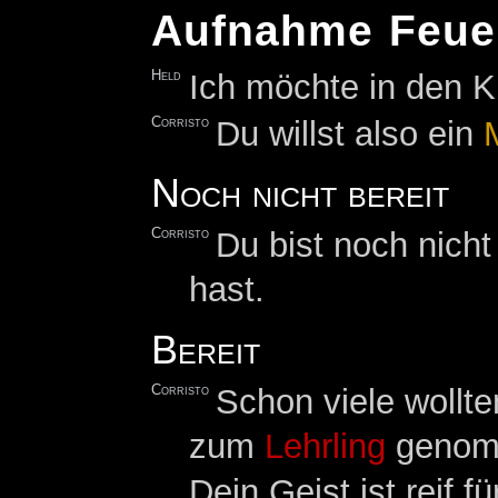
Aufnahme Feue
Held
Ich möchte in den 
Corristo
Du willst also ein
Noch nicht bereit
Corristo
Du bist noch nich
hast.
Bereit
Corristo
Schon viele wollt
zum
Lehrling
genomm
Dein Geist ist reif 