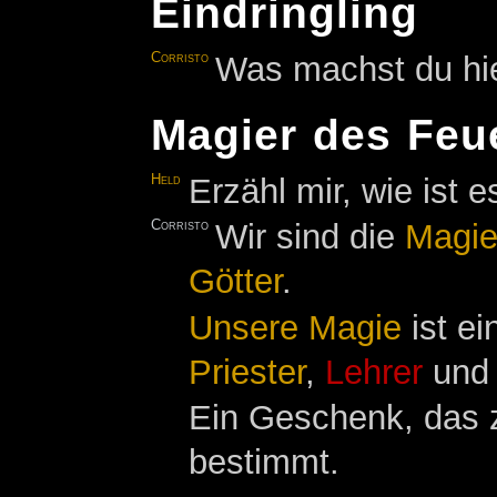
Eindringling
Corristo
Was machst du hie
Magier des Feu
Held
Erzähl mir, wie ist e
Corristo
Wir sind die
Magie
Götter
.
Unsere Magie
ist ei
Priester
,
Lehrer
un
Ein Geschenk, das z
bestimmt.