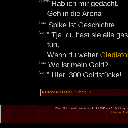
Curtis
Hab ich mir gedacht.
Geh in die Arena
Held
Spike ist Geschichte.
Curtis
Tja, du hast sie alle ge
tun.
Wenn du weiter
Gladiato
Held
Wo ist mein Gold?
Curtis
Hier. 300 Goldstücke!
Kategorien
:
Dialog
|
Gothic III
Diese Seite wurde zuletzt am 8. Mai 2023 um 21:04 Uhr geä
Über den Got