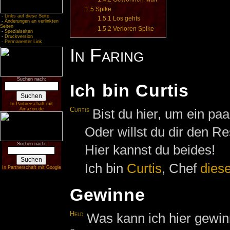
1.5
Spike
-
Links auf diese Seite
1.5.1
Los gehts
-
Änderungen an verlinkten
Seiten
1.5.2
Verloren Spike
-
Spezialseiten
-
Druckversion
-
Permanenter Link
In Faring
Suchen nach:
Ich bin Curtis
In Partnerschaft mit
Curtis
Bist du hier, um ein pa
Amazon.de
Oder willst du dir den R
Suchen nach:
Hier kannst du beides!
Ich bin
Curtis
, Chef
diese
In Partnerschaft mit Google
Gewinne
Held
Was kann ich hier gewi