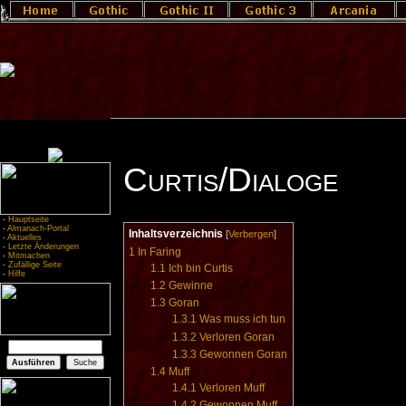
Curtis/Dialoge
-
Hauptseite
-
Almanach-Portal
Inhaltsverzeichnis
[
Verbergen
]
-
Aktuelles
-
Letzte Änderungen
1
In Faring
-
Mitmachen
-
Zufällige Seite
1.1
Ich bin Curtis
-
Hilfe
1.2
Gewinne
1.3
Goran
1.3.1
Was muss ich tun
1.3.2
Verloren Goran
1.3.3
Gewonnen Goran
1.4
Muff
1.4.1
Verloren Muff
1.4.2
Gewonnen Muff