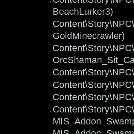
BeachLurker3)
Content\Story\NPC\
GoldMinecrawler)
Content\Story\NPC
OrcShaman_Sit_Ca
Content\Story\NPC\
Content\Story\NPC
Content\Story\NPC
Content\Story\NP
MIS_Addon_Swamp
MIS_Addon_Swamp