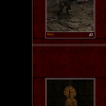
Razor