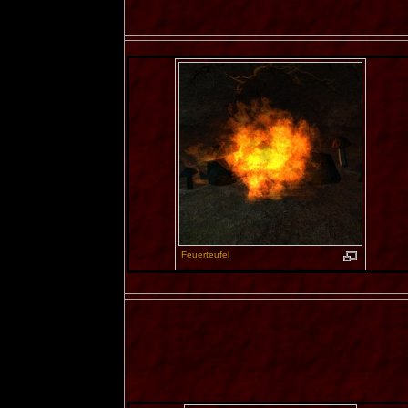
Feuerteufel