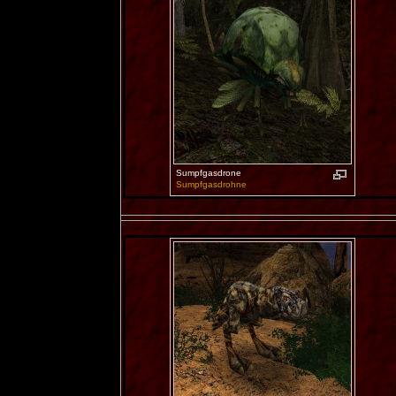
Sumpfgasdrone
Sumpfgasdrohne