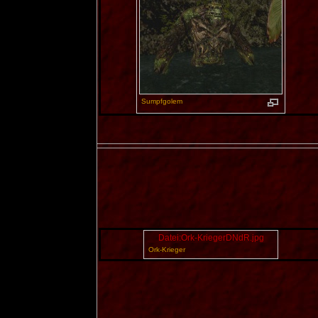
Sumpfgolem
Datei:Ork-KriegerDNdR.jpg
Ork-Krieger