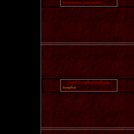
Beschworener Steinwächter
Datei:SumpfhaiDNdR.jpg
Sumpfhai