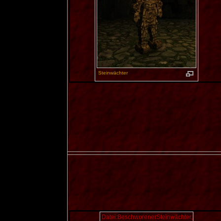
Steinwächter
Datei:BeschworenerSteinwächter.jpg