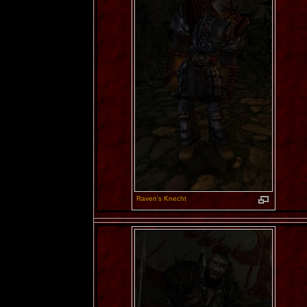
Raven's Knecht