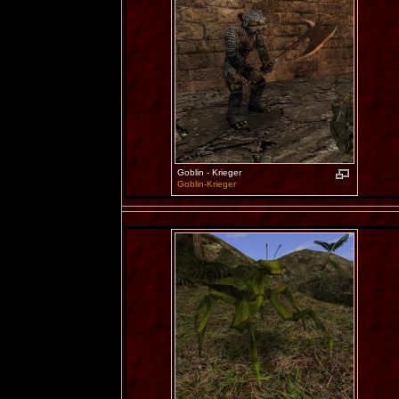
Goblin - Krieger
Goblin-Krieger