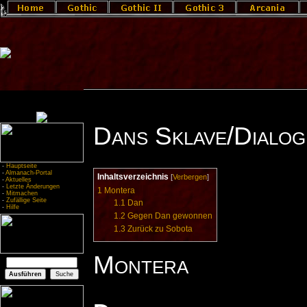
Dans Sklave/Dialog
-
Hauptseite
-
Almanach-Portal
Inhaltsverzeichnis
[
Verbergen
]
-
Aktuelles
-
Letzte Änderungen
1
Montera
-
Mitmachen
-
Zufällige Seite
1.1
Dan
-
Hilfe
1.2
Gegen Dan gewonnen
1.3
Zurück zu Sobota
Montera