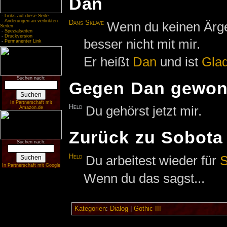
Dan
-
Links auf diese Seite
-
Änderungen an verlinkten
Dans Sklave
Wenn du keinen Ärge
Seiten
-
Spezialseiten
-
Druckversion
besser nicht mit mir.
-
Permanenter Link
Er heißt
Dan
und ist
Glad
Suchen nach:
Gegen Dan gewo
In Partnerschaft mit
Held
Du gehörst jetzt mir.
Amazon.de
Zurück zu Sobota
Suchen nach:
Held
Du arbeitest wieder für
S
In Partnerschaft mit Google
Wenn du das sagst...
Kategorien
:
Dialog
|
Gothic III