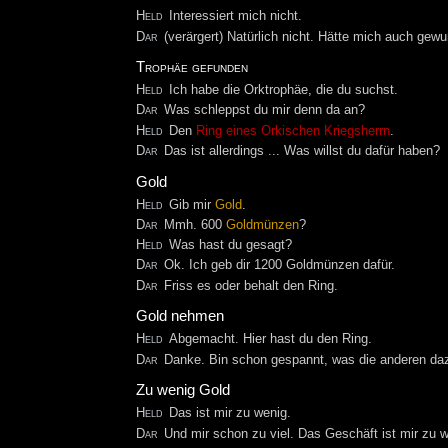
Held
Interessiert mich nicht.
Dar
(verärgert) Natürlich nicht. Hätte mich auch gewu
Trophäe gefunden
Held
Ich habe die Orktrophäe, die du suchst.
Dar
Was schleppst du mir denn da an?
Held
Den
Ring eines Orkischen Kriegsherrn
.
Dar
Das ist allerdings ... Was willst du dafür haben?
Gold
Held
Gib mir
Gold
.
Dar
Mmh. 600
Goldmünzen
?
Held
Was hast du gesagt?
Dar
Ok. Ich geb dir 1200 Goldmünzen dafür.
Dar
Friss es oder behalt den Ring.
Gold nehmen
Held
Abgemacht. Hier hast du den Ring.
Dar
Danke. Bin schon gespannt, was die anderen da
Zu wenig Gold
Held
Das ist mir zu wenig.
Dar
Und mir schon zu viel. Das Geschäft ist mir zu wi