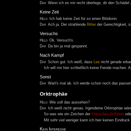
Dar
Wenn ich es mir recht überlege, dir den Schädel
Keine Zeit
Held
Ich hab keine Zeit für so einen Blödsinn.
Dar
Ach ja. Der strahlende
Ritter
der Gerechtigkeit, 
Versuchs
Held
Ok. Versuch's.
Dar
Da bin ja mal gespannt.
Nach Kampf
Dar
Schon gut. Ich weiß, dass
Lee
nicht gerade erbau
Ich will mir hier schließlich keine Feinde machen. 
Sonst
Dar
Wart's mal ab. Ich werde schon noch das passen
Orktrophäe
Held
Wie soll das aussehen?
Dar
Ich weiß nicht genau. Irgendeine Orktrophäe wäre
So was wie ein Zeichen der
Orkischen Anführer
oder
Mit sehr viel weniger kann ich hier keinen Eindruck 
Kein Interesse