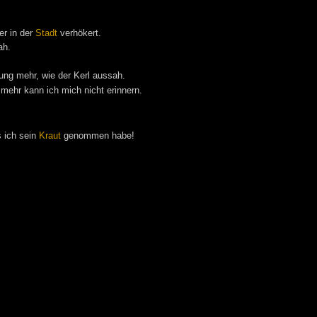
er in der
Stadt
verhökert.
ah.
?
nung mehr, wie der Kerl aussah.
 mehr kann ich mich nicht erinnern.
s ich sein
Kraut
genommen habe!