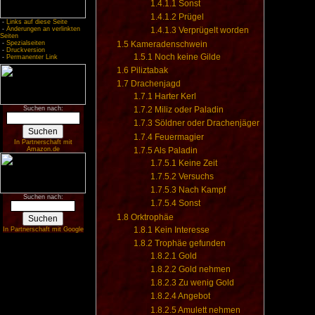
1.4.1.1
Sonst
1.4.1.2
Prügel
-
Links auf diese Seite
-
Änderungen an verlinkten
1.4.1.3
Verprügelt worden
Seiten
1.5
Kameradenschwein
-
Spezialseiten
-
Druckversion
1.5.1
Noch keine Gilde
-
Permanenter Link
1.6
Piliztabak
1.7
Drachenjagd
1.7.1
Harter Kerl
Suchen nach:
1.7.2
Miliz oder Paladin
1.7.3
Söldner oder Drachenjäger
1.7.4
Feuermagier
In Partnerschaft mit
1.7.5
Als Paladin
Amazon.de
1.7.5.1
Keine Zeit
1.7.5.2
Versuchs
1.7.5.3
Nach Kampf
Suchen nach:
1.7.5.4
Sonst
1.8
Orktrophäe
1.8.1
Kein Interesse
In Partnerschaft mit Google
1.8.2
Trophäe gefunden
1.8.2.1
Gold
1.8.2.2
Gold nehmen
1.8.2.3
Zu wenig Gold
1.8.2.4
Angebot
1.8.2.5
Amulett nehmen