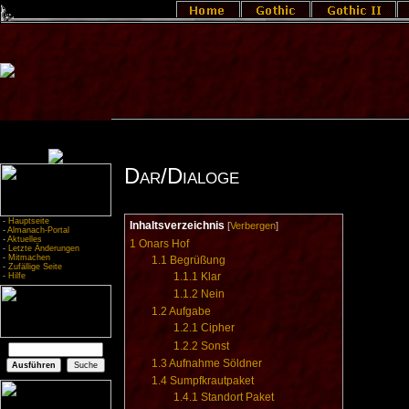
Dar/Dialoge
-
Hauptseite
Inhaltsverzeichnis
[
Verbergen
]
-
Almanach-Portal
-
Aktuelles
1
Onars Hof
-
Letzte Änderungen
-
Mitmachen
1.1
Begrüßung
-
Zufällige Seite
1.1.1
Klar
-
Hilfe
1.1.2
Nein
1.2
Aufgabe
1.2.1
Cipher
1.2.2
Sonst
1.3
Aufnahme Söldner
1.4
Sumpfkrautpaket
1.4.1
Standort Paket