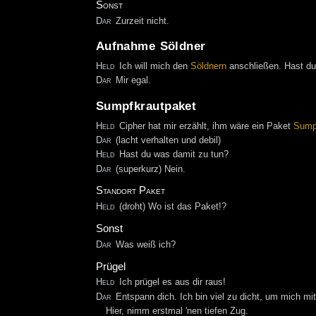
Sonst
Dar
Zurzeit nicht.
Aufnahme Söldner
Held
Ich will mich den
Söldnern
anschließen. Hast d
Dar
Mir egal.
Sumpfkrautpaket
Held
Cipher hat mir erzählt, ihm wäre ein Paket
Sump
Dar
(lacht verhalten und debil)
Held
Hast du was damit zu tun?
Dar
(superkurz) Nein.
Standort Paket
Held
(droht) Wo ist das Paket!?
Sonst
Dar
Was weiß ich?
Prügel
Held
Ich prügel es aus dir raus!
Dar
Entspann dich. Ich bin viel zu dicht, um mich mit
Hier, nimm erstmal 'nen tiefen Zug.