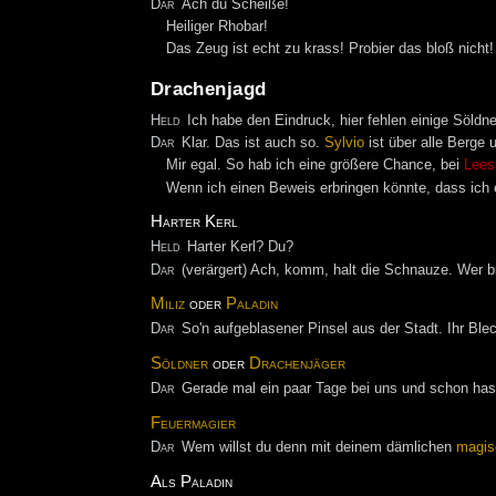
Dar
Ach du Scheiße!
Heiliger Rhobar!
Das Zeug ist echt zu krass! Probier das bloß nicht!
Drachenjagd
Held
Ich habe den Eindruck, hier fehlen einige Söldne
Dar
Klar. Das ist auch so.
Sylvio
ist über alle Berge
Mir egal. So hab ich eine größere Chance, bei
Lees
Wenn ich einen Beweis erbringen könnte, dass ich ein
Harter Kerl
Held
Harter Kerl? Du?
Dar
(verärgert) Ach, komm, halt die Schnauze. Wer 
Miliz
oder
Paladin
Dar
So'n aufgeblasener Pinsel aus der Stadt. Ihr Bl
Söldner
oder
Drachenjäger
Dar
Gerade mal ein paar Tage bei uns und schon has
Feuermagier
Dar
Wem willst du denn mit deinem dämlichen
magis
Als Paladin