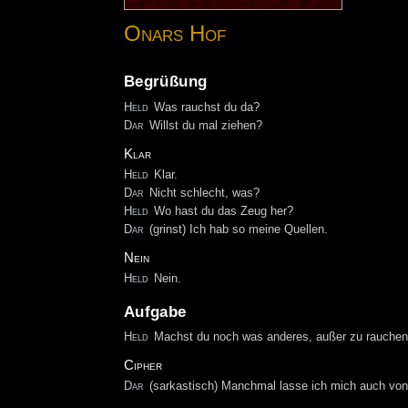
Onars Hof
Begrüßung
Held
Was rauchst du da?
Dar
Willst du mal ziehen?
Klar
Held
Klar.
Dar
Nicht schlecht, was?
Held
Wo hast du das Zeug her?
Dar
(grinst) Ich hab so meine Quellen.
Nein
Held
Nein.
Aufgabe
Held
Machst du noch was anderes, außer zu rauche
Cipher
Dar
(sarkastisch) Manchmal lasse ich mich auch v