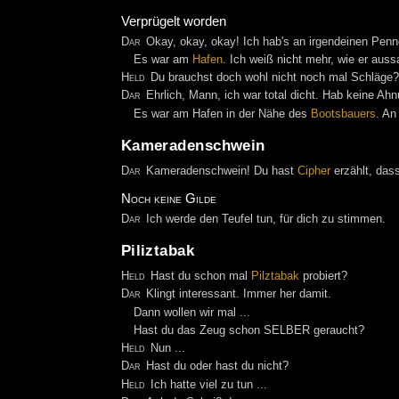
Verprügelt worden
Dar
Okay, okay, okay! Ich hab's an irgendeinen Penn
Es war am
Hafen
. Ich weiß nicht mehr, wie er auss
Held
Du brauchst doch wohl nicht noch mal Schläge
Dar
Ehrlich, Mann, ich war total dicht. Hab keine Ah
Es war am Hafen in der Nähe des
Bootsbauers
. An
Kameradenschwein
Dar
Kameradenschwein! Du hast
Cipher
erzählt, das
Noch keine Gilde
Dar
Ich werde den Teufel tun, für dich zu stimmen.
Piliztabak
Held
Hast du schon mal
Pilztabak
probiert?
Dar
Klingt interessant. Immer her damit.
Dann wollen wir mal ...
Hast du das Zeug schon SELBER geraucht?
Held
Nun ...
Dar
Hast du oder hast du nicht?
Held
Ich hatte viel zu tun ...