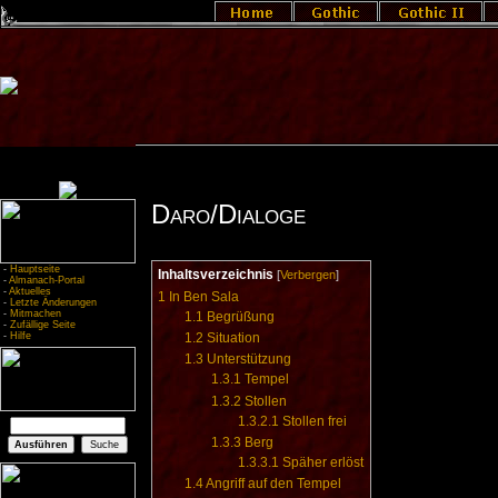
Daro/Dialoge
-
Hauptseite
Inhaltsverzeichnis
[
Verbergen
]
-
Almanach-Portal
-
Aktuelles
1
In Ben Sala
-
Letzte Änderungen
-
Mitmachen
1.1
Begrüßung
-
Zufällige Seite
-
Hilfe
1.2
Situation
1.3
Unterstützung
1.3.1
Tempel
1.3.2
Stollen
1.3.2.1
Stollen frei
1.3.3
Berg
1.3.3.1
Späher erlöst
1.4
Angriff auf den Tempel