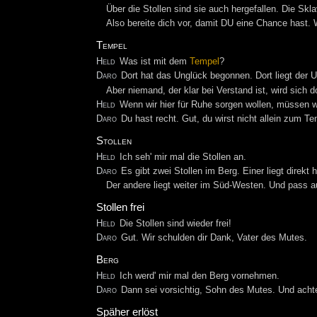
Über die Stollen sind sie auch hergefallen. Die Sk
Also bereite dich vor, damit DU eine Chance hast.
Tempel
Held
Was ist mit dem
Tempel
?
Daro
Dort hat das Unglück begonnen. Dort liegt der 
Aber niemand, der klar bei Verstand ist, wird sich d
Held
Wenn wir hier für Ruhe sorgen wollen, müssen w
Daro
Du hast recht. Gut, du wirst nicht allein zum T
Stollen
Held
Ich seh' mir mal die Stollen an.
Daro
Es gibt zwei Stollen im Berg. Einer liegt direkt h
Der andere liegt weiter im Süd-Westen. Und pass au
Stollen frei
Held
Die Stollen sind wieder frei!
Daro
Gut. Wir schulden dir Dank, Vater des Mutes.
Berg
Held
Ich werd' mir mal den Berg vornehmen.
Daro
Dann sei vorsichtig, Sohn des Mutes. Und acht
Späher erlöst