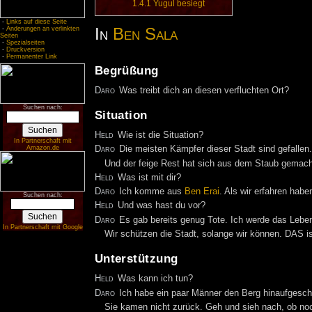
1.4.1
Yugul besiegt
-
Links auf diese Seite
In
Ben Sala
-
Änderungen an verlinkten
Seiten
-
Spezialseiten
-
Druckversion
-
Permanenter Link
Begrüßung
Daro
Was treibt dich an diesen verfluchten Ort?
Suchen nach:
Situation
Held
Wie ist die Situation?
In Partnerschaft mit
Amazon.de
Daro
Die meisten Kämpfer dieser Stadt sind gefallen
Und der feige Rest hat sich aus dem Staub gemach
Held
Was ist mit dir?
Daro
Ich komme aus
Ben Erai
. Als wir erfahren haben
Suchen nach:
Held
Und was hast du vor?
Daro
Es gab bereits genug Tote. Ich werde das Leben 
In Partnerschaft mit Google
Wir schützen die Stadt, solange wir können. DAS i
Unterstützung
Held
Was kann ich tun?
Daro
Ich habe ein paar Männer den Berg hinaufgesch
Sie kamen nicht zurück. Geh und sieh nach, ob noc