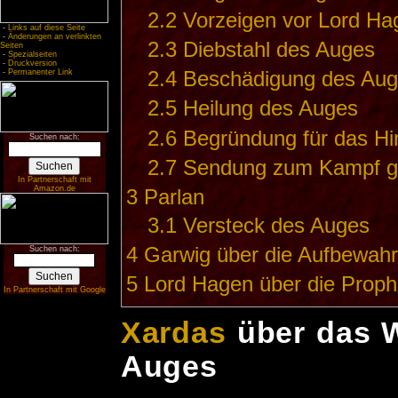
2.2
Vorzeigen vor Lord Ha
-
Links auf diese Seite
-
Änderungen an verlinkten
2.3
Diebstahl des Auges
Seiten
-
Spezialseiten
-
Druckversion
-
Permanenter Link
2.4
Beschädigung des Aug
2.5
Heilung des Auges
2.6
Begründung für das Hi
Suchen nach:
2.7
Sendung zum Kampf g
In Partnerschaft mit
Amazon.de
3
Parlan
3.1
Versteck des Auges
4
Garwig über die Aufbewahr
Suchen nach:
5
Lord Hagen über die Prop
In Partnerschaft mit Google
Xardas
über das W
Auges