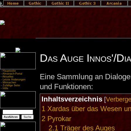
Das Auge Innos'/Di
-
Hauptseite
-
Almanach-Portal
Eine Sammlung an Dialogen
-
Aktuelles
-
Letzte Änderungen
-
Mitmachen
und Funktionen:
-
Zufällige Seite
-
Hilfe
Inhaltsverzeichnis
[
Verberg
1
Xardas über das Wesen un
2
Pyrokar
2.1
Träger des Auges