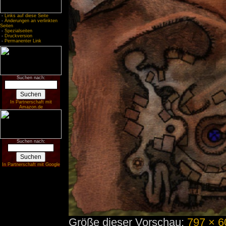
-
Links auf diese Seite
-
Änderungen an verlinkten
Seiten
-
Spezialseiten
-
Druckversion
-
Permanenter Link
Suchen nach:
In Partnerschaft mit
Amazon.de
Suchen nach:
In Partnerschaft mit Google
Größe dieser Vorschau:
797 × 6