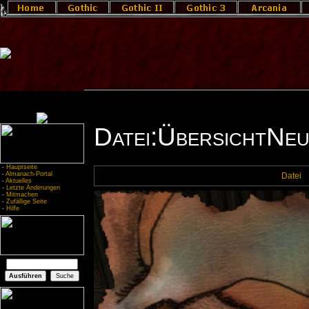
Datei:ÜbersichtNeu
-
Hauptseite
-
Almanach-Portal
Datei
-
Aktuelles
-
Letzte Änderungen
-
Mitmachen
-
Zufällige Seite
-
Hilfe