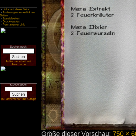
-
Links auf diese Seite
-
Änderungen an verlinkten
Seiten
-
Spezialseiten
-
Druckversion
-
Permanenter Link
Suchen nach:
In Partnerschaft mit
Amazon.de
Suchen nach:
In Partnerschaft mit Google
Größe dieser Vorschau:
750 × 6