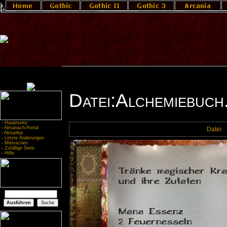
Datei:Alchemiebuch
-
Hauptseite
-
Almanach-Portal
Datei
-
Aktuelles
-
Letzte Änderungen
-
Mitmachen
-
Zufällige Seite
-
Hilfe