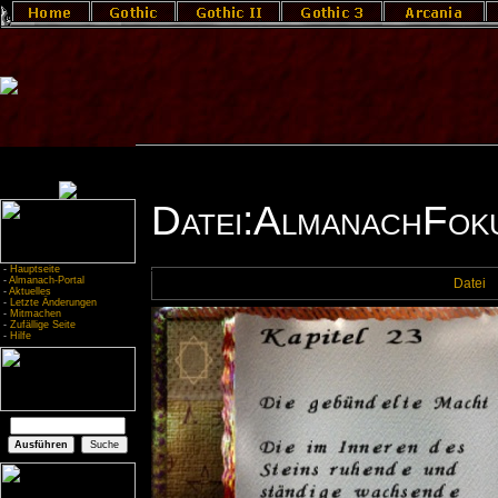
Datei:AlmanachFoku
-
Hauptseite
-
Almanach-Portal
Datei
-
Aktuelles
-
Letzte Änderungen
-
Mitmachen
-
Zufällige Seite
-
Hilfe