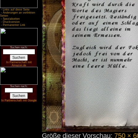
-
Links auf diese Seite
-
Änderungen an verlinkten
Seiten
-
Spezialseiten
-
Druckversion
-
Permanenter Link
Suchen nach:
In Partnerschaft mit
Amazon.de
Suchen nach:
In Partnerschaft mit Google
Größe dieser Vorschau:
750 × 6