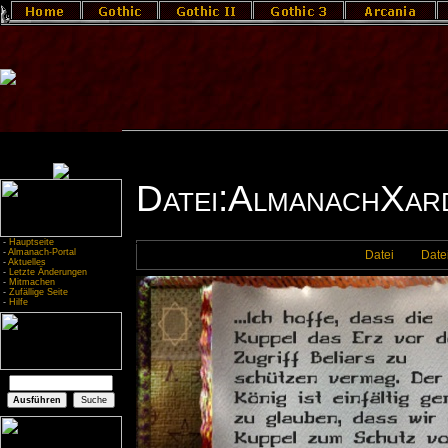
Datei:AlmanachXar
-
Hauptseite
-
Almanach-Portal
Datei
Date
-
Aktuelles
-
Letzte Änderungen
-
Mitmachen
-
Zufällige Seite
-
Hilfe