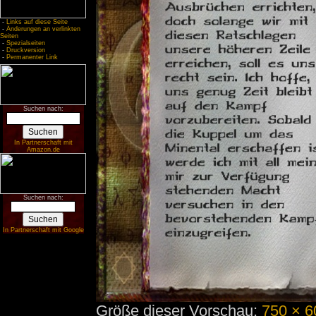
-
Links auf diese Seite
-
Änderungen an verlinkten
Seiten
-
Spezialseiten
-
Druckversion
-
Permanenter Link
Suchen nach:
In Partnerschaft mit
Amazon.de
Suchen nach:
In Partnerschaft mit Google
Größe dieser Vorschau:
750 × 6