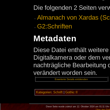
Die folgenden 2 Seiten ver
Almanach von Xardas (Sch
G2:Schriften
Metadaten
Diese Datei enthält weitere
Digitalkamera oder dem v
nachträgliche Bearbeitung d
verändert worden sein.
Erweiterte Details einblenden
Kategorien
:
Schrift
|
Gothic II
Diese Seite wurde zuletzt am 12. Oktober 2024 um 01:11 Uhr 
Über den Got