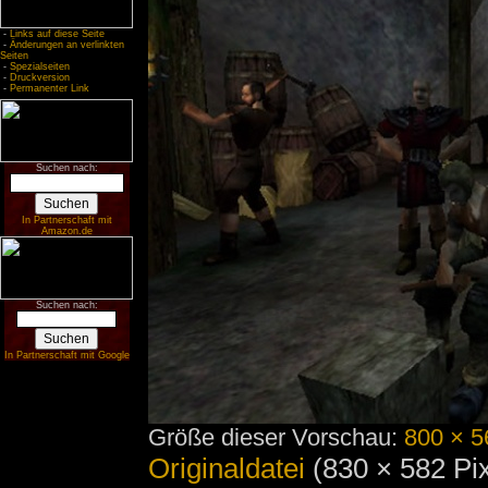
-
Links auf diese Seite
-
Änderungen an verlinkten
Seiten
-
Spezialseiten
-
Druckversion
-
Permanenter Link
Suchen nach:
In Partnerschaft mit
Amazon.de
Suchen nach:
In Partnerschaft mit Google
Größe dieser Vorschau:
800 × 5
Originaldatei
‎
(830 × 582 Pi