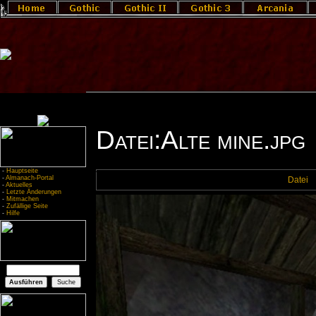
Datei:Alte mine.jpg
-
Hauptseite
-
Almanach-Portal
Datei
-
Aktuelles
-
Letzte Änderungen
-
Mitmachen
-
Zufällige Seite
-
Hilfe