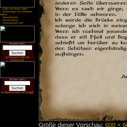
-
Links auf diese Seite
-
Änderungen an verlinkten
Seiten
-
Spezialseiten
-
Druckversion
-
Permanenter Link
Suchen nach:
In Partnerschaft mit
Amazon.de
Suchen nach:
In Partnerschaft mit Google
Größe dieser Vorschau:
600 × 6