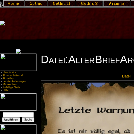
Datei:AlterBriefAr
-
Hauptseite
-
Almanach-Portal
Datei
-
Aktuelles
-
Letzte Änderungen
-
Mitmachen
-
Zufällige Seite
-
Hilfe