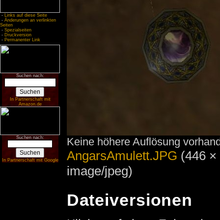
-
Links auf diese Seite
-
Änderungen an verlinkten
Seiten
-
Spezialseiten
-
Druckversion
-
Permanenter Link
Suchen nach:
In Partnerschaft mit
Amazon.de
Suchen nach:
Keine höhere Auflösung vorhan
AngarsAmulett.JPG
‎
(446 ×
In Partnerschaft mit Google
image/jpeg)
Dateiversionen