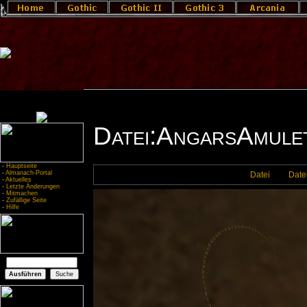
Datei:AngarsAmule
-
Hauptseite
-
Almanach-Portal
Datei
Date
-
Aktuelles
-
Letzte Änderungen
-
Mitmachen
-
Zufällige Seite
-
Hilfe