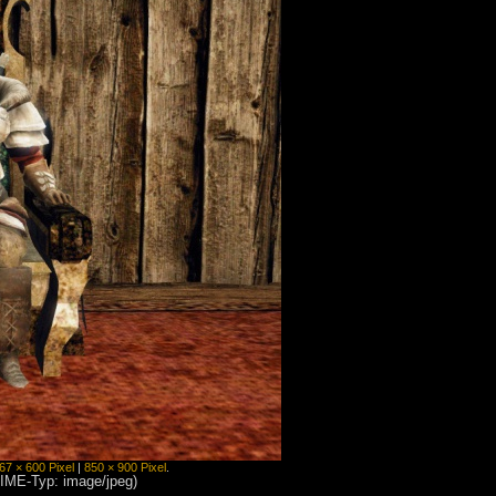
67 × 600 Pixel
|
850 × 900 Pixel
.
MIME-Typ: image/jpeg)