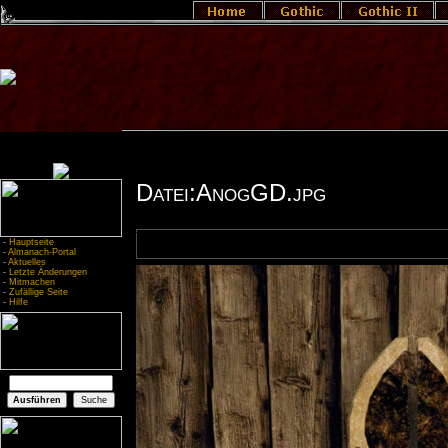
Datei:AnogGD.jpg
-
Hauptseite
-
Almanach-Portal
-
Aktuelles
-
Letzte Änderungen
-
Mitmachen
-
Zufällige Seite
-
Hilfe