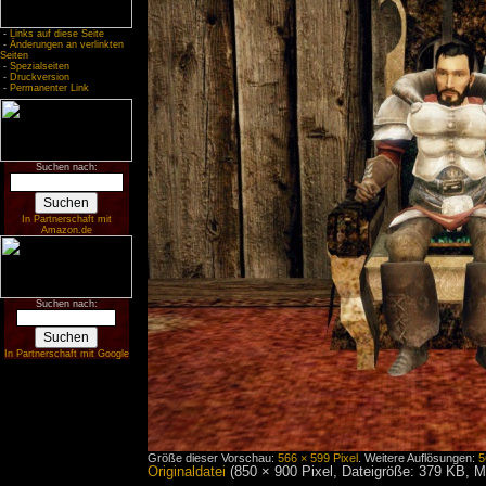
-
Links auf diese Seite
-
Änderungen an verlinkten
Seiten
-
Spezialseiten
-
Druckversion
-
Permanenter Link
Suchen nach:
In Partnerschaft mit
Amazon.de
Suchen nach:
In Partnerschaft mit Google
Größe dieser Vorschau:
566 × 599 Pixel
.
Weitere Auflösungen:
5
Originaldatei
‎
(850 × 900 Pixel, Dateigröße: 379 KB, 