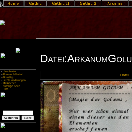
Datei:ArkanumGolu
-
Hauptseite
-
Almanach-Portal
Datei
-
Aktuelles
-
Letzte Änderungen
-
Mitmachen
-
Zufällige Seite
-
Hilfe