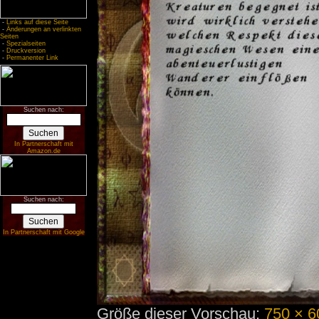
-
Links auf diese Seite
-
Änderungen an verlinkten
Seiten
-
Spezialseiten
-
Druckversion
-
Permanenter Link
Suchen nach:
In Partnerschaft mit
Amazon.de
Suchen nach:
In Partnerschaft mit Google
Größe dieser Vorschau:
750 × 6