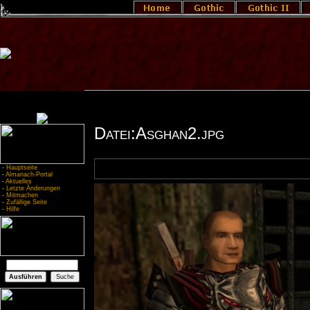
Datei:Asghan2.jpg
-
Hauptseite
-
Almanach-Portal
-
Aktuelles
-
Letzte Änderungen
-
Mitmachen
-
Zufällige Seite
-
Hilfe