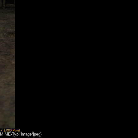
 × 1.000 Pixel
.
, MIME-Typ: image/jpeg)