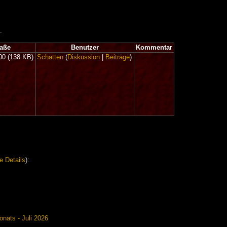
.
aße
Benutzer
Kommentar
000
(138 KB)
Schatten
(
Diskussion
|
Beiträge
)
e Details
):
nats - Juli 2026