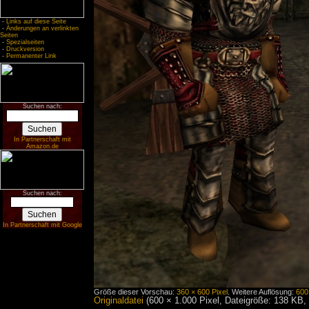
-
Links auf diese Seite
-
Änderungen an verlinkten
Seiten
-
Spezialseiten
-
Druckversion
-
Permanenter Link
Suchen nach:
In Partnerschaft mit
Amazon.de
Suchen nach:
In Partnerschaft mit Google
Größe dieser Vorschau:
360 × 600 Pixel
.
Weitere Auflösung:
600
Originaldatei
‎
(600 × 1.000 Pixel, Dateigröße: 138 KB