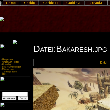
Datei:Bakaresh.jpg
-
Hauptseite
-
Almanach-Portal
Datei
-
Aktuelles
-
Letzte Änderungen
-
Mitmachen
-
Zufällige Seite
-
Hilfe