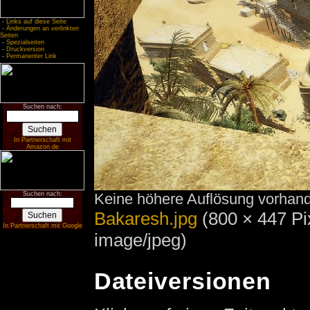
-
Links auf diese Seite
-
Änderungen an verlinkten
Seiten
-
Spezialseiten
-
Druckversion
-
Permanenter Link
Suchen nach:
In Partnerschaft mit
Amazon.de
Keine höhere Auflösung vorhan
Suchen nach:
Bakaresh.jpg
‎
(800 × 447 Pi
In Partnerschaft mit Google
image/jpeg)
Dateiversionen