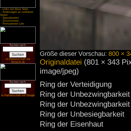
-
Links auf diese Seite
-
Änderungen an verlinkten
Seiten
-
Spezialseiten
-
Druckversion
-
Permanenter Link
Suchen nach:
Größe dieser Vorschau:
800 × 3
Originaldatei
‎
(801 × 343 Pi
In Partnerschaft mit
Amazon.de
image/jpeg)
Ring der Verteidigung
Suchen nach:
Ring der Unbezwingbarkeit
In Partnerschaft mit Google
Ring der Unbezwingbarkeit
Ring der Unbesiegbarkeit
Ring der Eisenhaut