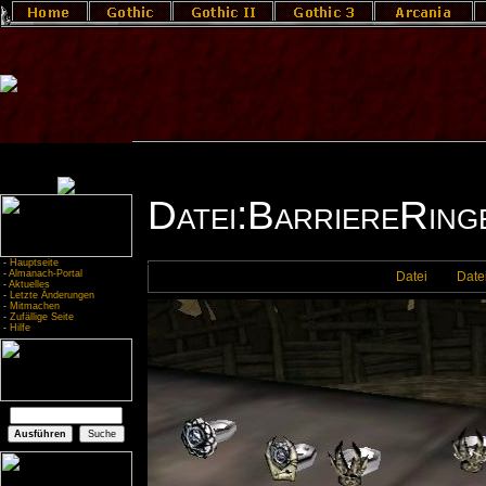
Datei:BarriereRin
-
Hauptseite
-
Almanach-Portal
Datei
Date
-
Aktuelles
-
Letzte Änderungen
-
Mitmachen
-
Zufällige Seite
-
Hilfe