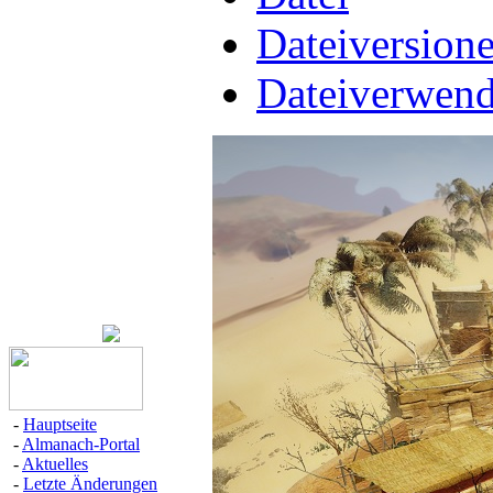
Dateiversion
Dateiverwen
-
Hauptseite
-
Almanach-Portal
-
Aktuelles
-
Letzte Änderungen