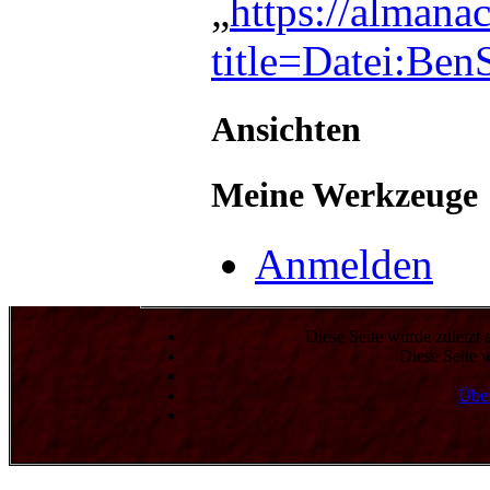
„
https://almana
title=Datei:Be
Ansichten
Meine Werkzeuge
Anmelden
Diese Seite wurde zuletzt
Diese Seite 
Über