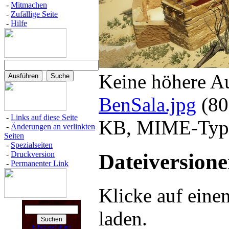
-
Mitmachen
-
Zufällige Seite
-
Hilfe
Keine höhere A
BenSala.jpg
‎
(80
-
Links auf diese Seite
KB, MIME-Typ:
-
Änderungen an verlinkten
Seiten
-
Spezialseiten
Dateiversion
-
Druckversion
-
Permanenter Link
Klicke auf eine
Suchen nach:
laden.
In Partnerschaft mit